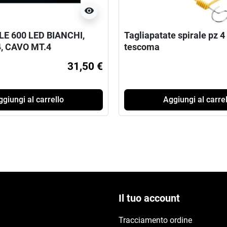
visibility
LE 600 LED BIANCHI,
Tagliapatate spirale pz 4
4, CAVO MT.4
tescoma
31,50 €
giungi al carrello
Aggiungi al carrel
Il tuo account
Tracciamento ordine