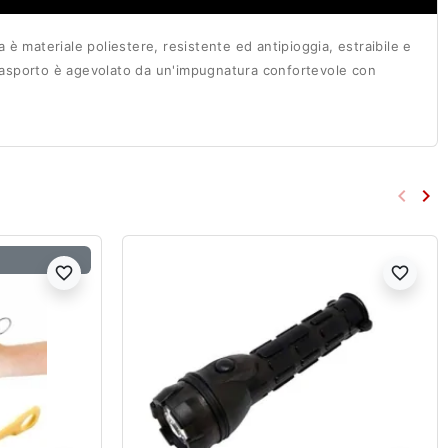
ca è materiale poliestere, resistente ed antipioggia, estraibile e
l trasporto è agevolato da un'impugnatura confortevole con
keyboard_arrow_left
keyboard_arrow_right
Preced
Su
favorite_border
favorite_border