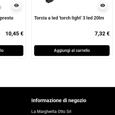
visibility
visibility
 presto
Torcia a led 'torch light' 3 led 20lm
10,45 €
7,32 €
lo
Aggiungi al carrello
Informazione di negozio
La Margherita Otto Srl