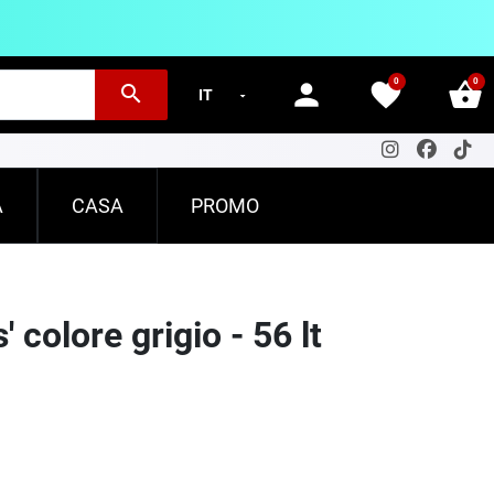
0
0
person
favorite
shopping_basket
search
A
CASA
PROMO
' colore grigio - 56 lt