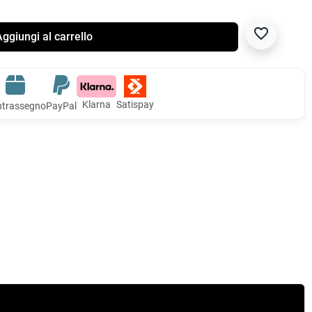
favorite_border
ggiungi al carrello
Klarna
Satispay
trassegno
PayPal