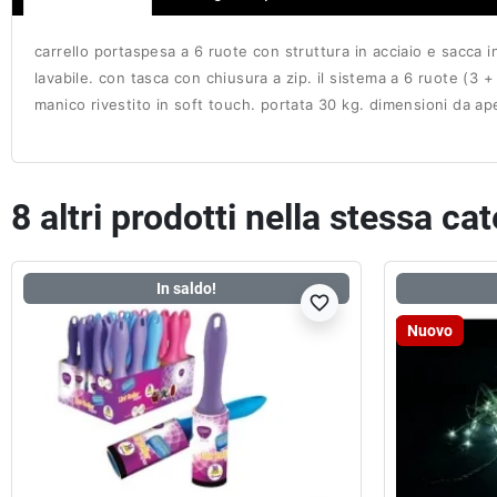
carrello portaspesa a 6 ruote con struttura in acciaio e sacca in
lavabile. con tasca con chiusura a zip. il sistema a 6 ruote (3
manico rivestito in soft touch. portata 30 kg. dimensioni da a
8 altri prodotti nella stessa ca
In saldo!
favorite_border
Nuovo