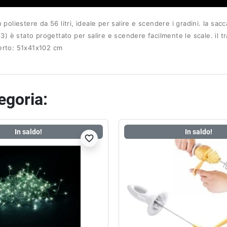
 poliestere da 56 litri, ideale per salire e scendere i gradini. la sac
 + 3) è stato progettato per salire e scendere facilmente le scale. i
perto: 51x41x102 cm
tegoria:
In saldo!
In saldo!
favorite_border