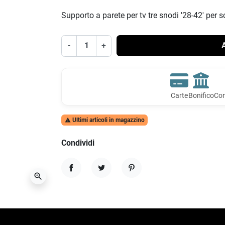
Supporto a parete per tv tre snodi '28-42' per 
-
+
A
Carte
Bonifico
Con
Ultimi articoli in magazzino

Condividi
zoom_in
Condividi
Twitta
Pinterest