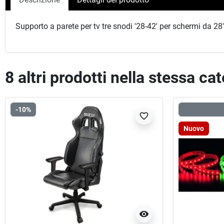
Supporto a parete per tv tre snodi '28-42' per schermi da 28
8 altri prodotti nella stessa ca
-10%
favorite_border
Nuovo
visibility