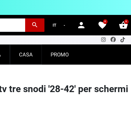
0
0
person
favorite
shopping_basket
search
A
CASA
PROMO
v tre snodi '28-42' per schermi