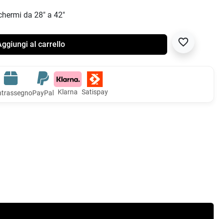
schermi da 28" a 42"
favorite_border
ggiungi al carrello
Klarna
Satispay
trassegno
PayPal