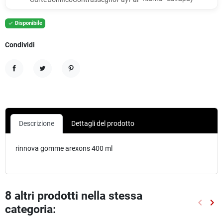
Disponibile

Condividi
Condividi
Twitta
Pinterest
Descrizione
Dettagli del prodotto
rinnova gomme arexons 400 ml
8 altri prodotti nella stessa
keyboard_arrow_left
keyboard_arrow_right
categoria:
Preced
Suc