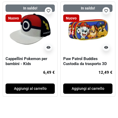
In saldo!
In saldo!
favorite_border
favorite_border
Nuovo
Nuovo
visibility
visibility
Cappellini Pokemon per
Paw Patrol Buddies
bambini - Kids
Custodia da trasporto 3D
Do
6,49 €
12,49 €
Aggiungi al carrello
Aggiungi al carrello