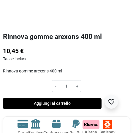
Rinnova gomme arexons 400 ml
10,45 €
Tasse incluse
Rinnova gomme arexons 400 ml
-
+
favorite_border
Aggiungi al carrello
Klarna
Satispay
Carte
Bonifico
Contrassegno
PayPal