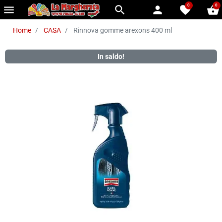
0
0
menu
search
person
favorite
shopping_basket
Home
CASA
Rinnova gomme arexons 400 ml
In saldo!