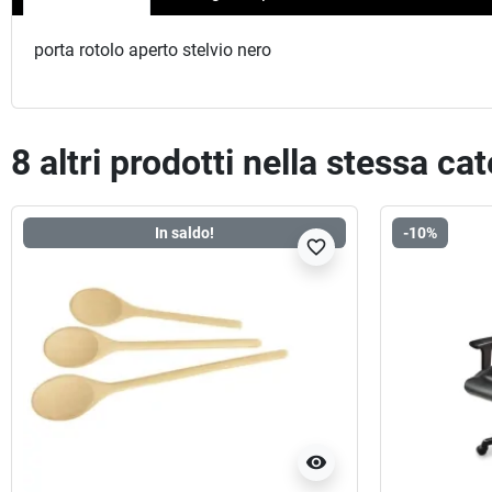
porta rotolo aperto stelvio nero
8 altri prodotti nella stessa ca
In saldo!
-10%
favorite_border
visibility