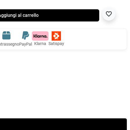
favorite_border
ggiungi al carrello
Klarna
Satispay
trassegno
PayPal