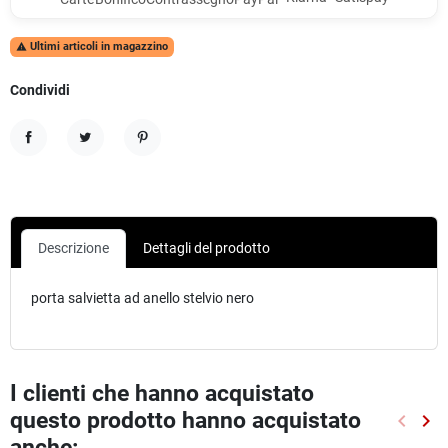
Ultimi articoli in magazzino

Condividi
Condividi
Twitta
Pinterest
Descrizione
Dettagli del prodotto
porta salvietta ad anello stelvio nero
I clienti che hanno acquistato
questo prodotto hanno acquistato
keyboard_arrow_left
keyboard_arrow_right
Preced
Suc
anche: