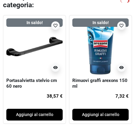
keyboard_arrow_left
keyboard_arrow_right
categoria:
Preced
Suc
In saldo!
In saldo!
favorite_border
favorite_border
visibility
visibility
Portasalvietta stelvio cm
Rimuovi graffi arexons 150
60 nero
ml
38,57 €
7,32 €
Aggiungi al carrello
Aggiungi al carrello