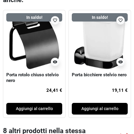
In saldo!
In saldo!
favorite_border
favorite_border
visibility
visibility
Porta rotolo chiuso stelvio
Porta bicchiere stelvio nero
nero
24,41 €
19,11 €
Aggiungi al carrello
Aggiungi al carrello
8 altri prodotti nella stessa