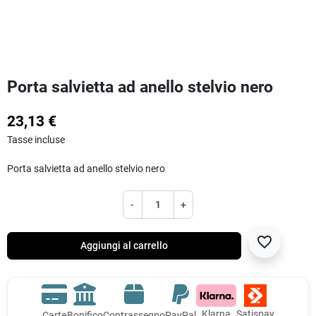
Porta salvietta ad anello stelvio nero
23,13 €
Tasse incluse
Porta salvietta ad anello stelvio nero
-
+
favorite_border
Aggiungi al carrello
Klarna
Satispay
Carte
Bonifico
Contrassegno
PayPal