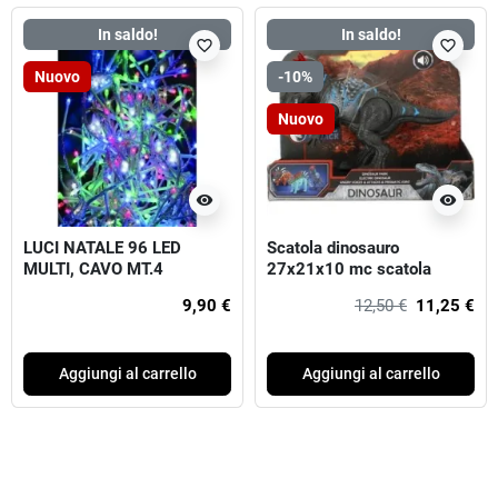
In saldo!
In saldo!
favorite_border
favorite_border
Nuovo
-10%
Nuovo
visibility
visibility
LUCI NATALE 96 LED
Scatola dinosauro
MULTI, CAVO MT.4
27x21x10 mc scatola
finestra 48.
9,90 €
12,50 €
11,25 €
Aggiungi al carrello
Aggiungi al carrello