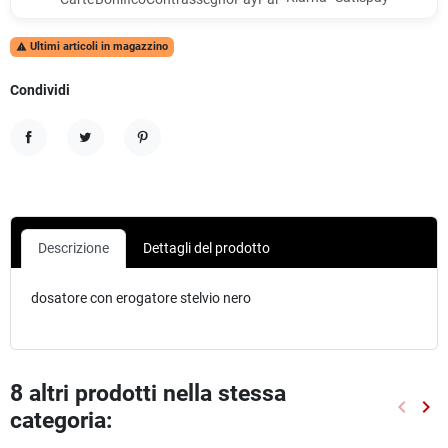
Ultimi articoli in magazzino

Condividi
Condividi
Twitta
Pinterest
Descrizione
Dettagli del prodotto
dosatore con erogatore stelvio nero
8 altri prodotti nella stessa
keyboard_arrow_left
keyboard_arrow_right
categoria:
Preced
Suc