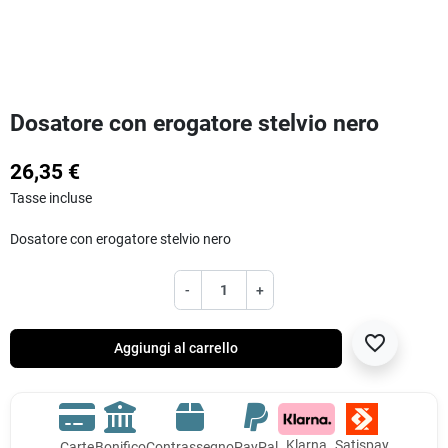
Dosatore con erogatore stelvio nero
26,35 €
Tasse incluse
Dosatore con erogatore stelvio nero
-
+
favorite_border
Aggiungi al carrello
Klarna
Satispay
Carte
Bonifico
Contrassegno
PayPal