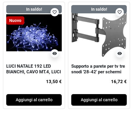
In saldo!
In saldo!
favorite_border
favorite_border
Nuovo
visibility
visibility
LUCI NATALE 192 LED
Supporto a parete per tv tre
BIANCHI, CAVO MT.4, LUCI
snodi '28-42' per schermi
MT.8
da 28" a 42"
13,50 €
16,72 €
Aggiungi al carrello
Aggiungi al carrello