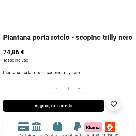
Piantana porta rotolo - scopino trilly nero
74,86 €
Tasse incluse
Piantana porta rotolo - scopino trilly nero
-
+
favorite_border
Aggiungi al carrello
Klarna
Satispay
Carte
Bonifico
Contrassegno
PayPal