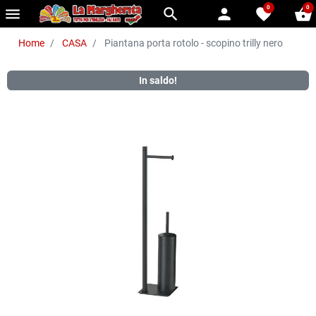
0
0
menu
search
person
favorite
shopping_basket
Home
CASA
Piantana porta rotolo - scopino trilly nero
In saldo!