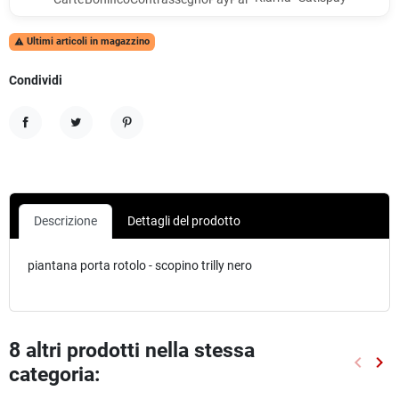
Ultimi articoli in magazzino

Condividi
Condividi
Twitta
Pinterest
Descrizione
Dettagli del prodotto
piantana porta rotolo - scopino trilly nero
8 altri prodotti nella stessa
keyboard_arrow_left
keyboard_arrow_right
categoria:
Preced
Suc