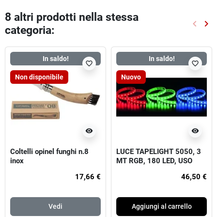
8 altri prodotti nella stessa
keyboard_arrow_left
keyboard_arrow_right
categoria:
Preced
Suc
In saldo!
In saldo!
favorite_border
favorite_border
Non disponibile
Nuovo
visibility
visibility
Coltelli opinel funghi n.8
LUCE TAPELIGHT 5050, 3
inox
MT RGB, 180 LED, USO
INTERNO, 24V
17,66 €
46,50 €
Vedi
Aggiungi al carrello