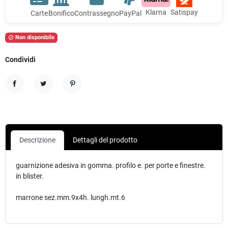
Klarna
Satispay
Carte
Bonifico
Contrassegno
PayPal
Non disponibile

Condividi
Condividi
Twitta
Pinterest
Descrizione
Dettagli del prodotto
guarnizione adesiva in gomma. profilo e. per porte e finestre.
in blister.
marrone sez.mm.9x4h. lungh.mt.6