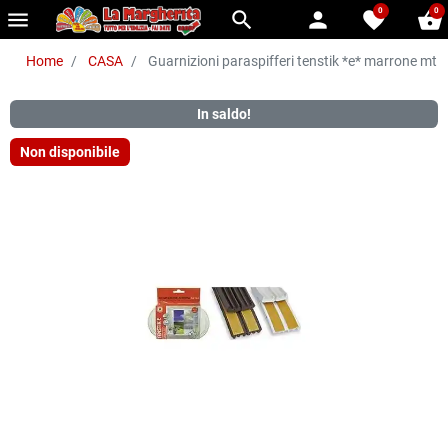
0
0
menu
search
person
favorite
shopping_basket
Home
CASA
Guarnizioni paraspifferi tenstik *e* marrone mt 6
In saldo!
Non disponibile