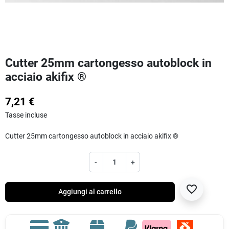
Cutter 25mm cartongesso autoblock in
acciaio akifix ®
7,21 €
Tasse incluse
Cutter 25mm cartongesso autoblock in acciaio akifix ®
-
+
favorite_border
Aggiungi al carrello