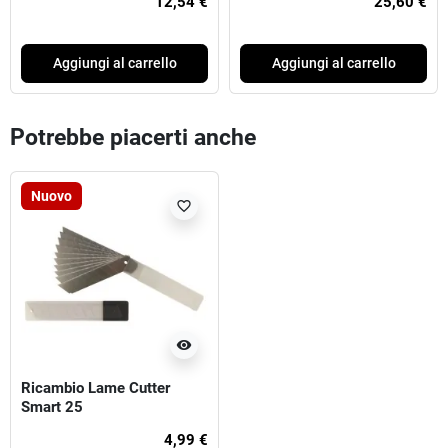
12,54 €
25,60 €
Aggiungi al carrello
Aggiungi al carrello
Potrebbe piacerti anche
Nuovo
favorite_border
visibility
Ricambio Lame Cutter
Smart 25
4,99 €