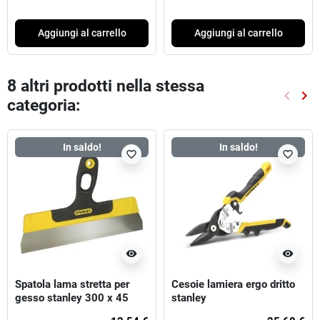
Aggiungi al carrello
Aggiungi al carrello
8 altri prodotti nella stessa
keyboard_arrow_left
keyboard_arrow_right
categoria:
Preced
Suc
In saldo!
In saldo!
favorite_border
favorite_border
visibility
visibility
Spatola lama stretta per
Cesoie lamiera ergo dritto
gesso stanley 300 x 45
stanley
mm