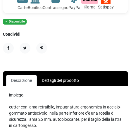
Klarna
Satispay
Carte
Bonifico
Contrassegno
PayPal
Disponibile

Condividi
Condividi
Twitta
Pinterest
Descrizione
Dettagli del prodotto
impiego:
cutter con lama retraibile, impugnatura ergonomica in acciaio-
gommato antiscivolo. nella parte inferiore c’è una rotella di
sicurezza. lama 25 mm. autobloccante. per il taglio della lastra
in cartongesso.