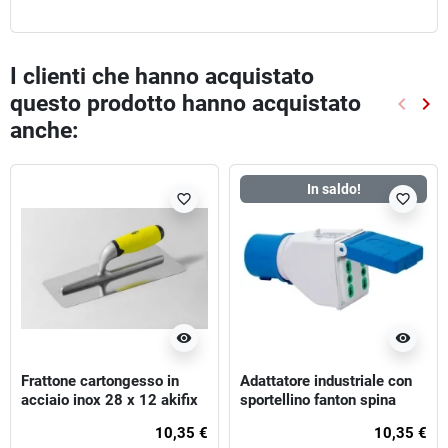
I clienti che hanno acquistato
questo prodotto hanno acquistato
keyboard_arrow_left
keyboard_arrow_right
Preced
Suc
anche:
In saldo!
favorite_border
favorite_border
visibility
visibility
Frattone cartongesso in
Adattatore industriale con
acciaio inox 28 x 12 akifix
sportellino fanton spina
®
2p+t 16a 220v cee - prese
10,35 €
10,35 €
2p+t 10/16a 250v