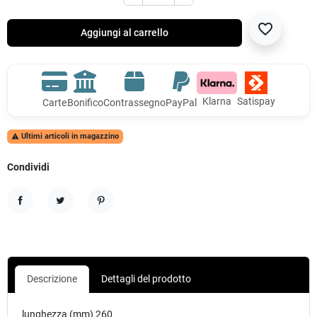
favorite_border
Aggiungi al carrello
Klarna
Satispay
Carte
Bonifico
Contrassegno
PayPal
Ultimi articoli in magazzino

Condividi
Condividi
Twitta
Pinterest
Descrizione
Dettagli del prodotto
lunghezza (mm) 260