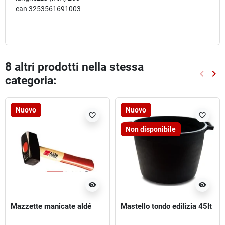
ean 3253561691003
8 altri prodotti nella stessa
keyboard_arrow_left
keyboard_arrow_right
categoria:
Preced
Suc
Nuovo
Nuovo
favorite_border
favorite_border
Non disponibile
visibility
visibility
Mazzette manicate aldé
Mastello tondo edilizia 45lt