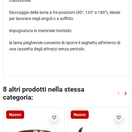
tradizionale.
bloccaggio della lama a tre posizioni (90°, 135° a 180°), ideale
per lavorare negli angoli o a soffitto.
impugnatura in materiale morbido.
la lama pieghevole consente di riporre il seghetto all’interno di
una cassetta degli attrezzi senza pericolo.
8 altri prodotti nella stessa
keyboard_arrow_left
keyboard_arrow_right
categoria:
Preced
Suc
Nuovo
Nuovo
favorite_border
favorite_border