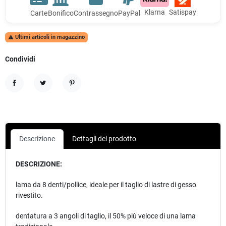
Klarna
Satispay
Carte
Bonifico
Contrassegno
PayPal
Ultimi articoli in magazzino

Condividi
Condividi
Twitta
Pinterest
Descrizione
Dettagli del prodotto
DESCRIZIONE:
lama da 8 denti/pollice, ideale per il taglio di lastre di gesso
rivestito.
dentatura a 3 angoli di taglio, il 50% più veloce di una lama