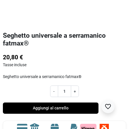
Seghetto universale a serramanico
fatmax®
20,80 €
Tasse incluse
Seghetto universale a serramanico fatmax®
-
+
favorite_border
Aggiungi al carrello