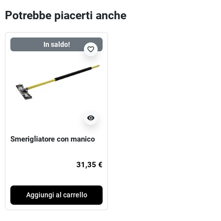
Potrebbe piacerti anche
In saldo!
favorite_border
visibility
Smerigliatore con manico
31,35 €
Aggiungi al carrello