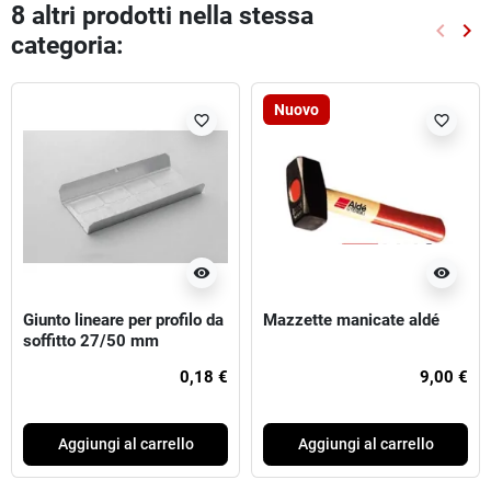
8 altri prodotti nella stessa
keyboard_arrow_left
keyboard_arrow_right
categoria:
Preced
Suc
Nuovo
favorite_border
favorite_border
visibility
visibility
Giunto lineare per profilo da
Mazzette manicate aldé
soffitto 27/50 mm
0,18 €
9,00 €
Aggiungi al carrello
Aggiungi al carrello