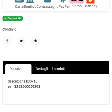
Klarna
Satispay
Carte
Bonifico
Contrassegno
PayPal
Disponibile

Condividi
Condividi
Twitta
Pinterest
Descrizione
Dettagli del prodotto
descrizione k80×10
ean 3253560059293