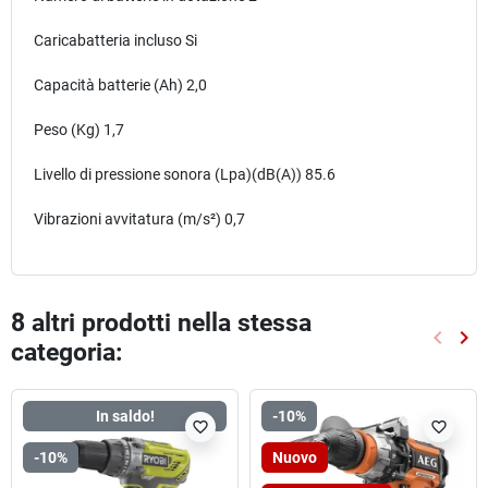
Caricabatteria incluso
Si
Capacità batterie (Ah) 2,0
Peso (Kg)
1,7
Livello di pressione sonora (Lpa)(dB(A)) 85.6
Vibrazioni avvitatura (m/s²) 0,7
8 altri prodotti nella stessa
keyboard_arrow_left
keyboard_arrow_right
categoria:
Preced
Suc
In saldo!
-10%
favorite_border
favorite_border
-10%
Nuovo