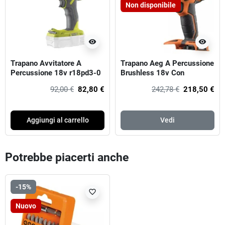
Non disponibile
visibility
visibility
Trapano Avvitatore A
Trapano Aeg A Percussione
Percussione 18v r18pd3-0
Brushless 18v Con
Ryobi
Mandrino Intercambiabile
92,00 €
82,80 €
242,78 €
218,50 €
Aggiungi al carrello
Vedi
Potrebbe piacerti anche
-15%
favorite_border
Nuovo