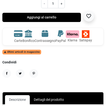
-
+
favorite_border
Aggiungi al carrello
Klarna
Satispay
Carte
Bonifico
Contrassegno
PayPal
Ultimi articoli in magazzino

Condividi
Condividi
Twitta
Pinterest
Descrizione
Dettagli del prodotto