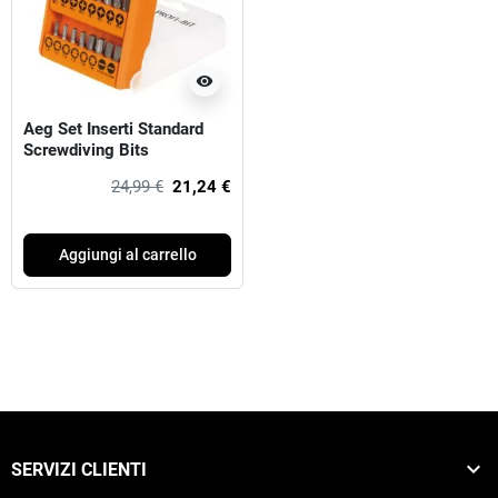
visibility
Aeg Set Inserti Standard
Screwdiving Bits
24,99 €
21,24 €
Aggiungi al carrello

SERVIZI CLIENTI