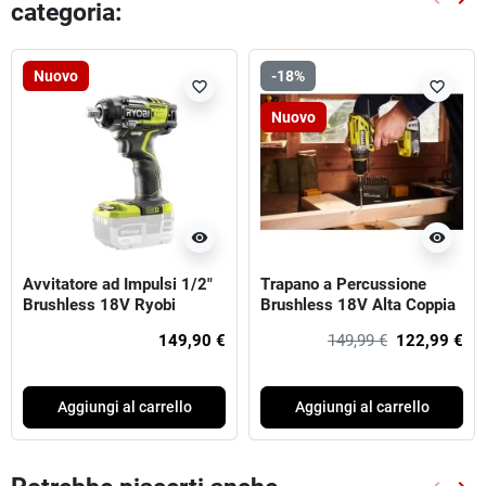
categoria:
Preced
Suc
Nuovo
-18%
favorite_border
favorite_border
Nuovo
visibility
visibility
Avvitatore ad Impulsi 1/2"
Trapano a Percussione
Brushless 18V Ryobi
Brushless 18V Alta Coppia
Ryobi
149,90 €
149,99 €
122,99 €
Aggiungi al carrello
Aggiungi al carrello