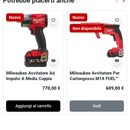
Potrebbe piacerti anche
keyboard_arrow_left
keyboard_arrow_right
Preced
Suc
Nuovo
Nuovo
favorite_border
favorite_border
Non disponibile
visibility
visibility
Milwaukee Avvitatore Ad
Milwaukee Avvitatore Per
Impulsi A Media Coppia
Cartongesso M18 FUEL™
M18 FUEL™ ATTACCO ½″ F
Con Caricatore A Nastro
770,00 €
609,00 €
Aggiungi al carrello
Vedi