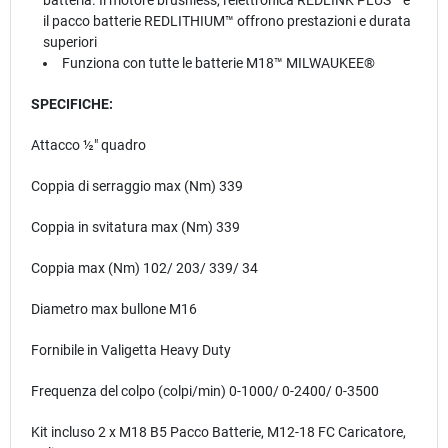
batteria. Il motore brushless, l'elettronica REDLINK PLUS™ e
il pacco batterie REDLITHIUM™ offrono prestazioni e durata
superiori
Funziona con tutte le batterie M18™ MILWAUKEE®
SPECIFICHE:
Attacco ½″ quadro
Coppia di serraggio max (Nm) 339
Coppia in svitatura max (Nm) 339
Coppia max (Nm) 102/ 203/ 339/ 34
Diametro max bullone M16
Fornibile in Valigetta Heavy Duty
Frequenza del colpo (colpi/min) 0-1000/ 0-2400/ 0-3500
Kit incluso 2 x M18 B5 Pacco Batterie, M12-18 FC Caricatore,