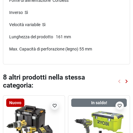
Fonte di alimentazione Cordless
Inverso Sì
Velocità variabile Sì
Lunghezza del prodotto 161 mm
Max. Capacità di perforazione (legno) 55 mm
8 altri prodotti nella stessa
keyboard_arrow_left
keyboard_arrow_right
categoria:
Preced
Suc
Nuovo
In saldo!
favorite_border
favorite_border