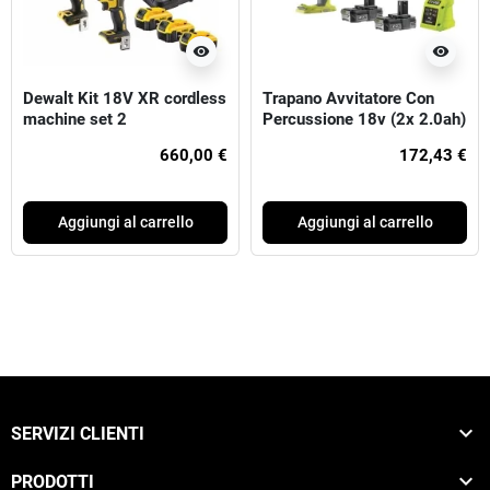
visibility
visibility
Dewalt Kit 18V XR cordless
Trapano Avvitatore Con
machine set 2
Percussione 18v (2x 2.0ah)
Ryobi
660,00 €
172,43 €
Aggiungi al carrello
Aggiungi al carrello

SERVIZI CLIENTI

PRODOTTI