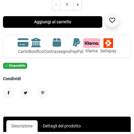
-
+
favorite_border
Aggiungi al carrello
Klarna
Satispay
Carte
Bonifico
Contrassegno
PayPal
Disponibile

Condividi
Condividi
Twitta
Pinterest
Descrizione
Dettagli del prodotto