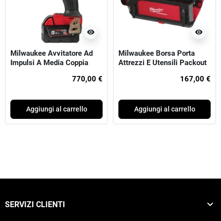
visibility
visibility
Milwaukee Avvitatore Ad
Milwaukee Borsa Porta
Impulsi A Media Coppia
Attrezzi E Utensili Packout
M18 FUEL™ ATTACCO ½″ F
50cm
770,00 €
167,00 €
Aggiungi al carrello
Aggiungi al carrello

SERVIZI CLIENTI