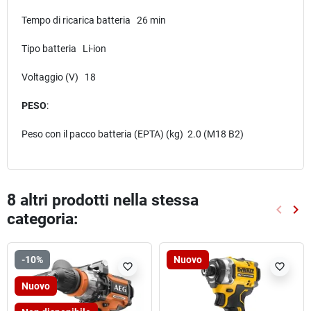
Tempo di ricarica batteria 26 min
Tipo batteria Li-ion
Voltaggio (V) 18
PESO
:
Peso con il pacco batteria (EPTA) (kg) 2.0 (M18 B2)
8 altri prodotti nella stessa
keyboard_arrow_left
keyboard_arrow_right
categoria:
Preced
Suc
-10%
Nuovo
favorite_border
favorite_border
Nuovo