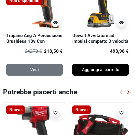
Non disponibile
visibility
visibility
Trapano Aeg A Percussione
Dewalt Avvitatore ad
Brushless 18v Con
impulsi compatto 3 velocità
Mandrino Intercambiabile
18V
242,78 €
218,50 €
498,98 €
Vedi
Aggiungi al carrello
Potrebbe piacerti anche
keyboard_arrow_left
keyboard_arrow_right
Preced
Suc
Nuovo
Nuovo
favorite_border
favorite_border