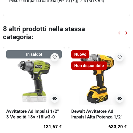
Peso con il pacco batteria (EPTA) (kg) 2.3 (M18 B5)
8 altri prodotti nella stessa
keyboard_arrow_left
keyboard_arrow_right
categoria:
Preced
Suc
In saldo!
Nuovo
favorite_border
favorite_border
Non disponibile
visibility
visibility
Avvitatore Ad Impulsi 1/2"
Dewalt Avvitatore Ad
3 Velocità 18v r18iw3-0
Impulsi Alta Potenza 1/2"
Ryobi
131,67 €
633,20 €