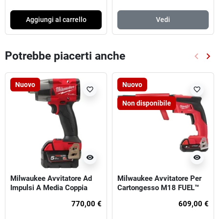
Aggiungi al carrello
Vedi
Potrebbe piacerti anche
keyboard_arrow_left
keyboard_arrow_right
Preced
Suc
Nuovo
Nuovo
favorite_border
favorite_border
Non disponibile
visibility
visibility
Milwaukee Avvitatore Ad
Milwaukee Avvitatore Per
Impulsi A Media Coppia
Cartongesso M18 FUEL™
M18 FUEL™ ATTACCO ½″ F
Con Caricatore A Nastro
770,00 €
609,00 €