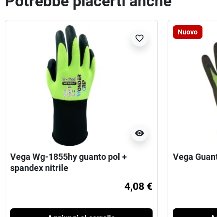
Potrebbe piacerti anche
Nuovo
favorite_border
visibility
Vega Wg-1855hy guanto pol +
Vega Guant
spandex nitrile
4,08 €