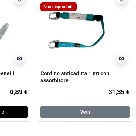
Non disponibile
visibility
visibility
enelli
Cordino anticaduta 1 mt con
assorbitore
0,89 €
31,35 €
lo
Vedi