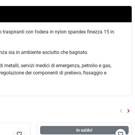
o traspiranti con fodera in nylon spandex finezza 15 in
enza sia in ambiente asciutto che bagnato.
 metalli, servizi medici di emergenza, petrolio e gas,
 regolazione dei componenti di prelievo, fissaggio e
keyboard_arrow_left
keyboard_arrow_right
Preced
Su
In saldo!
favorite_border
favorite_border