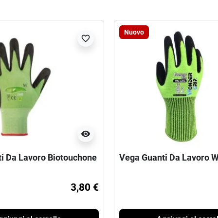
Nuovo
favorite_border
visibility
i Da Lavoro Biotouchone
Vega Guanti Da Lavoro 
3,80 €