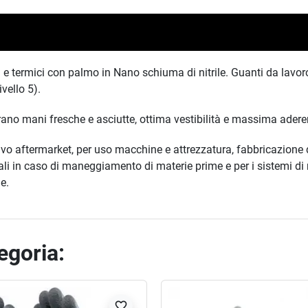
 e termici con palmo in Nano schiuma di nitrile. Guanti da lavor
ivello 5).
rano mani fresche e asciutte, ottima vestibilità e massima ader
vo aftermarket, per uso macchine e attrezzatura, fabbricazione di
deali in caso di maneggiamento di materie prime e per i sistemi di
le.
tegoria:
favorite_border