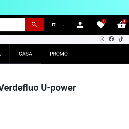
0
0
person
favorite
shopping_basket
search
A
CASA
PROMO
 Verdefluo U-power