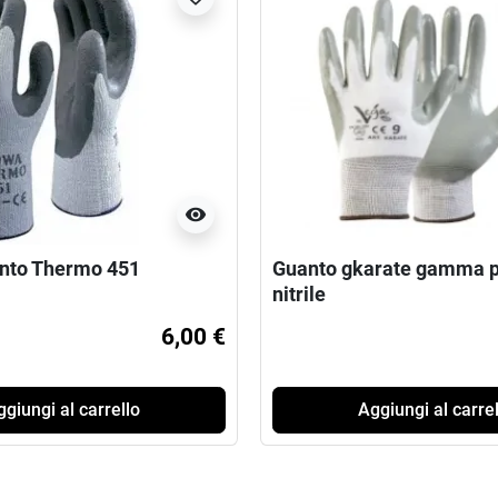
visibility
nto Thermo 451
Guanto gkarate gamma p
nitrile
6,00 €
giungi al carrello
Aggiungi al carrel