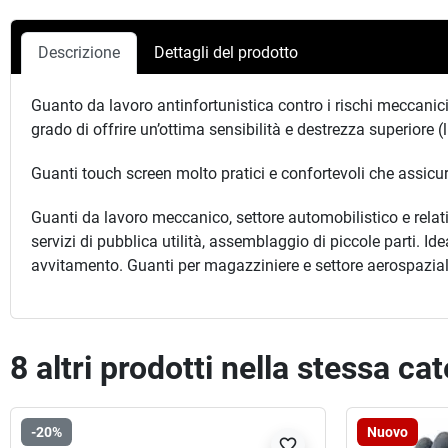
Descrizione
Dettagli del prodotto
Guanto da lavoro antinfortunistica contro i rischi meccanici
grado di offrire un’ottima sensibilità e destrezza superiore (l
Guanti touch screen molto pratici e confortevoli che assicu
Guanti da lavoro meccanico, settore automobilistico e relati
servizi di pubblica utilità, assemblaggio di piccole parti. I
avvitamento. Guanti per magazziniere e settore aerospazia
8 altri prodotti nella stessa ca
-20%
Nuovo
favorite_border