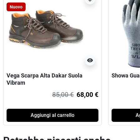
Nuovo
visibility
Vega Scarpa Alta Dakar Suola
Showa Gua
Vibram
85,00 €
68,00 €
Aggiungi al carrello
Ag