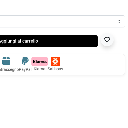
favorite_border
ggiungi al carrello
Klarna
Satispay
trassegno
PayPal