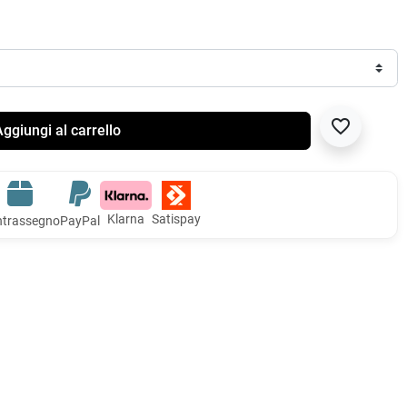
favorite_border
ggiungi al carrello
Klarna
Satispay
trassegno
PayPal