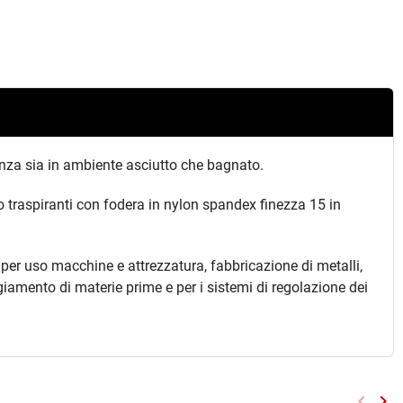
enza sia in ambiente asciutto che bagnato.
o traspiranti con fodera in nylon spandex finezza 15 in
per uso macchine e attrezzatura, fabbricazione di metalli,
ggiamento di materie prime e per i sistemi di regolazione dei
keyboard_arrow_left
keyboard_arrow_right