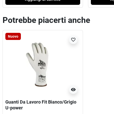
Potrebbe piacerti anche
Nuovo
favorite_border
visibility
Guanti Da Lavoro Fit Bianco/Grigio
U-power