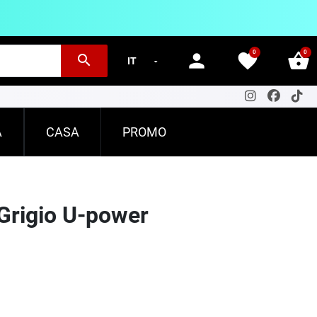
0
0
person
favorite
shopping_basket
search
A
CASA
PROMO
 Grigio U-power