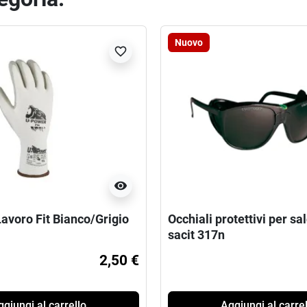
Nuovo
favorite_border
visibility
avoro Fit Bianco/Grigio
Occhiali protettivi per sa
sacit 317n
2,50 €
giungi al carrello
Aggiungi al carrel