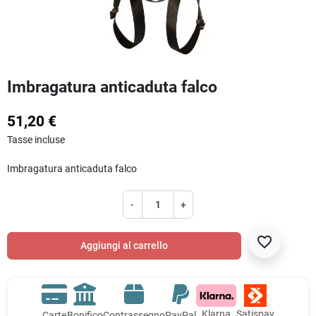
Imbragatura anticaduta falco
51,20 €
Tasse incluse
Imbragatura anticaduta falco
-
+
favorite_border
Aggiungi al carrello
Klarna
Satispay
Carte
Bonifico
Contrassegno
PayPal