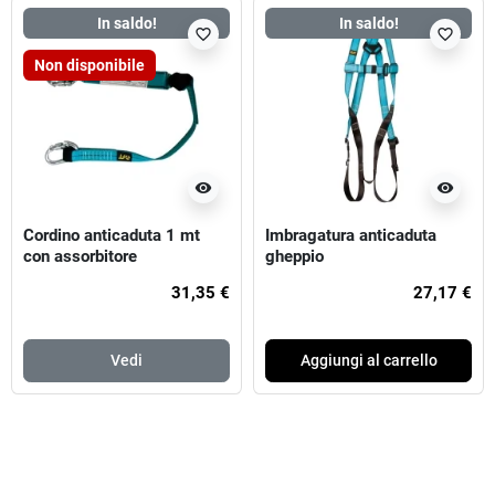
In saldo!
In saldo!
favorite_border
favorite_border
Non disponibile
visibility
visibility
Cordino anticaduta 1 mt
Imbragatura anticaduta
con assorbitore
gheppio
31,35 €
27,17 €
Vedi
Aggiungi al carrello