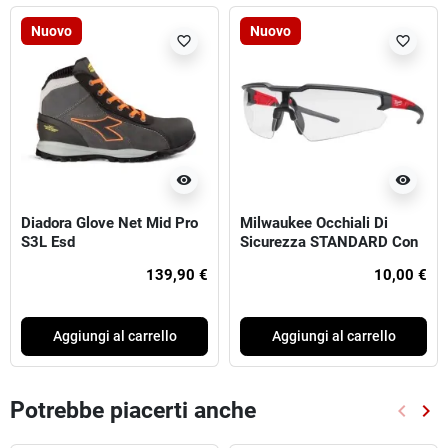
Nuovo
Nuovo
favorite_border
favorite_border
visibility
visibility
Diadora Glove Net Mid Pro
Milwaukee Occhiali Di
S3L Esd
Sicurezza STANDARD Con
Lenti Trasparenti
139,90 €
10,00 €
Aggiungi al carrello
Aggiungi al carrello
Potrebbe piacerti anche
keyboard_arrow_left
keyboard_arrow_right
Preced
Suc