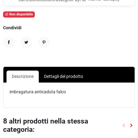
Non disponibile

Condividi
Condividi
Twitta
Pinterest
Descrizione
Dettagli del prodotto
imbragatura anticaduta falco
8 altri prodotti nella stessa
keyboard_arrow_left
keyboard_arrow_right
categoria:
Preced
Suc