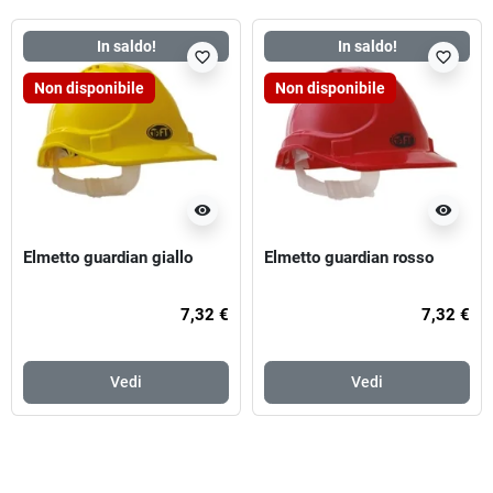
In saldo!
In saldo!
favorite_border
favorite_border
Non disponibile
Non disponibile
visibility
visibility
Elmetto guardian giallo
Elmetto guardian rosso
7,32 €
7,32 €
Vedi
Vedi