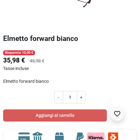
Elmetto forward bianco
Risparmia 10,00 €
35,98 €
45,98 €
Tasse incluse
Elmetto forward bianco
-
+
favorite_border
Aggiungi al carrello