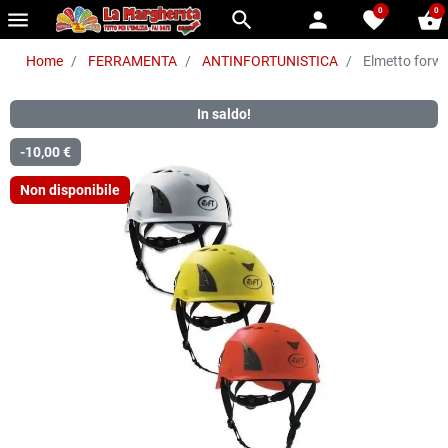
0
0
menu
search
person
favorite
shopping_basket
Home
FERRAMENTA
ANTINFORTUNISTICA
Elmetto forw
In saldo!
-10,00 €
Non disponibile