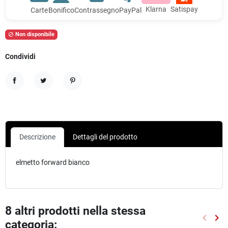
Klarna
Satispay
Carte
Bonifico
Contrassegno
PayPal
Non disponibile

Condividi
Condividi
Twitta
Pinterest
Descrizione
Dettagli del prodotto
elmetto forward bianco
8 altri prodotti nella stessa
keyboard_arrow_left
keyboard_arrow_right
categoria:
Preced
Suc