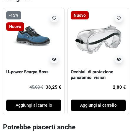
-15%
Nuovo
favorite_border
favorite_border
Nuovo
visibility
visibility
U-power Scarpa Boss
Occhiali di protezione
panoramici vision
45,00 €
38,25 €
2,80 €
Aggiungi al carrello
Aggiungi al carrello
Potrebbe piacerti anche