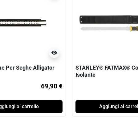
visibility
e Per Seghe Alligator
STANLEY® FATMAX® Colt
Isolante
69,90 €
giungi al carrello
Aggiungi al carrel