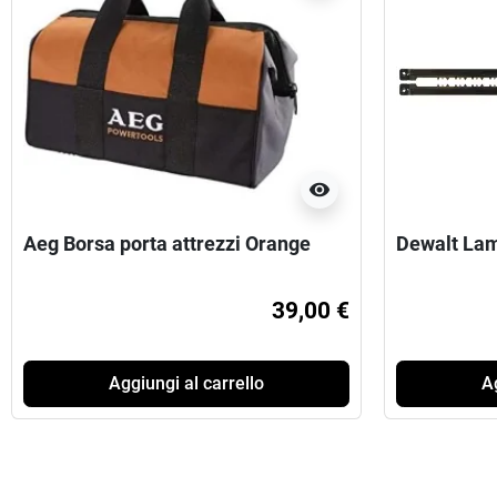
visibility
Aeg Borsa porta attrezzi Orange
Dewalt Lam
39,00 €
Aggiungi al carrello
Ag