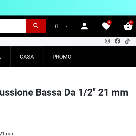
0
0
person
favorite
shopping_basket
search
A
CASA
PROMO
cussione Bassa Da 1/2" 21 mm
" 21 mm