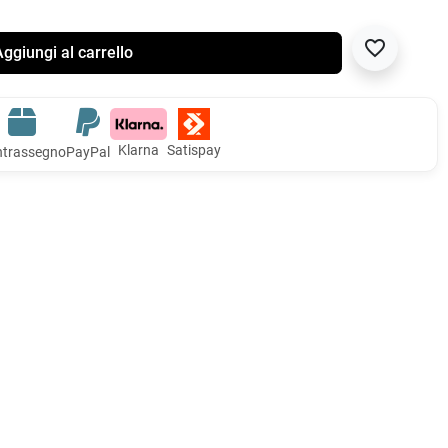
favorite_border
ggiungi al carrello
Klarna
Satispay
trassegno
PayPal