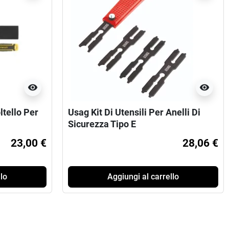
visibility
visibility
ello Per
Usag Kit Di Utensili Per Anelli Di
Sicurezza Tipo E
23,00 €
28,06 €
lo
Aggiungi al carrello