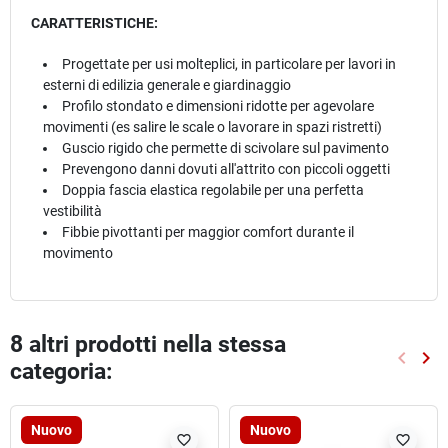
CARATTERISTICHE:
Progettate per usi molteplici, in particolare per lavori in
esterni di edilizia generale e giardinaggio
Profilo stondato e dimensioni ridotte per agevolare
movimenti (es salire le scale o lavorare in spazi ristretti)
Guscio rigido che permette di scivolare sul pavimento
Prevengono danni dovuti all'attrito con piccoli oggetti
Doppia fascia elastica regolabile per una perfetta
vestibilità
Fibbie pivottanti per maggior comfort durante il
movimento
8 altri prodotti nella stessa
keyboard_arrow_left
keyboard_arrow_right
categoria:
Preced
Suc
Nuovo
Nuovo
favorite_border
favorite_border