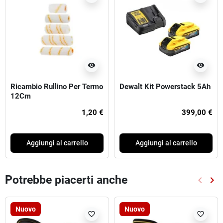
visibility
visibility
Ricambio Rullino Per Termo
Dewalt Kit Powerstack 5Ah
12Cm
1,20 €
399,00 €
Aggiungi al carrello
Aggiungi al carrello
Potrebbe piacerti anche
keyboard_arrow_left
keyboard_arrow_right
Preced
Suc
Nuovo
Nuovo
favorite_border
favorite_border