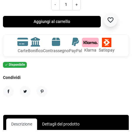
-
+
favorite_border
Aggiungi al carrello
Klarna
Satispay
Carte
Bonifico
Contrassegno
PayPal
Disponibile

Condividi
Condividi
Twitta
Pinterest
Descrizione
Dettagli del prodotto