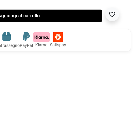
favorite_border
ggiungi al carrello
Klarna
Satispay
trassegno
PayPal