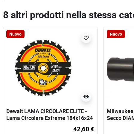
8 altri prodotti nella stessa ca
Nuovo
Nuovo
favorite_border
visibility
Dewalt LAMA CIRCOLARE ELITE -
Milwaukee
Lama Circolare Extreme 184x16x24
Secco DI
denti
42,60 €