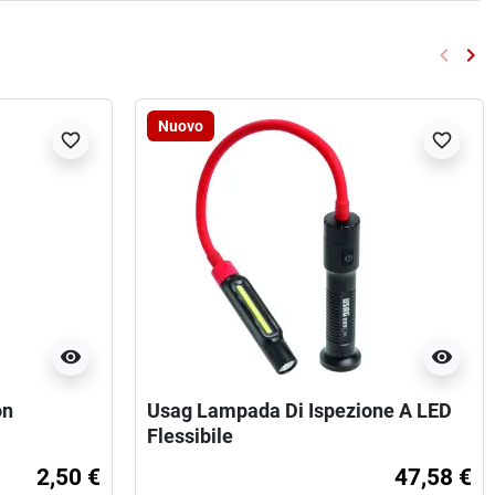
keyboard_arrow_left
keyboard_arrow_right
Preced
Su
Nuovo
favorite_border
favorite_border
visibility
visibility
on
Usag Lampada Di Ispezione A LED
Flessibile
2,50 €
47,58 €