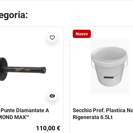
tegoria:
Nuovo
favorite_border
visibility
 Punte Diamantate A
Secchio Prof. Plastica N
AMOND MAX™
Rigenerata 6.5Lt
110,00 €