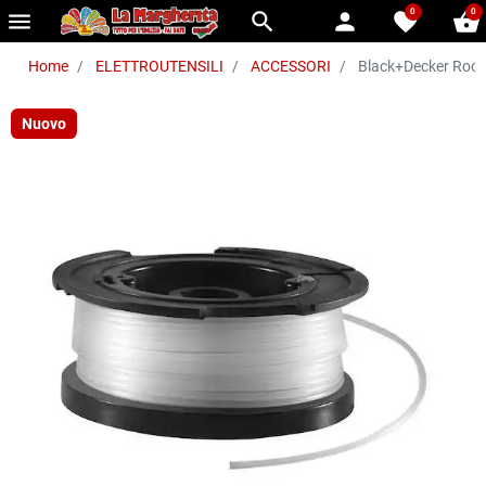
0
0
menu
search
person
favorite
shopping_basket
Home
ELETTROUTENSILI
ACCESSORI
Black+Decker Rocch
Nuovo