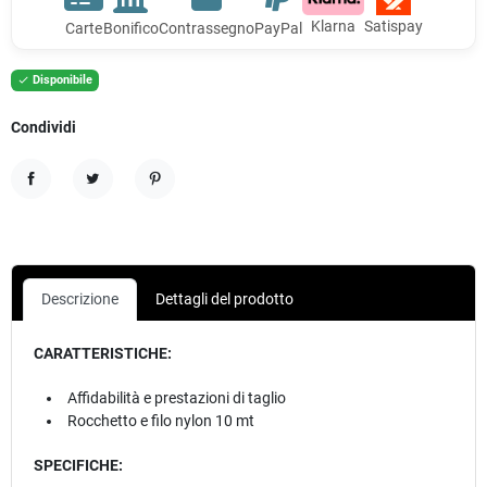
Klarna
Satispay
Carte
Bonifico
Contrassegno
PayPal
Disponibile

Condividi
Condividi
Twitta
Pinterest
Descrizione
Dettagli del prodotto
CARATTERISTICHE:
Affidabilità e prestazioni di taglio
Rocchetto e filo nylon 10 mt
SPECIFICHE: