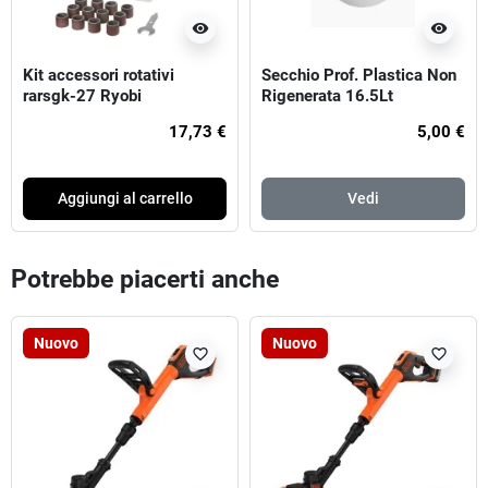
visibility
visibility
Kit accessori rotativi
Secchio Prof. Plastica Non
rarsgk-27 Ryobi
Rigenerata 16.5Lt
17,73 €
5,00 €
Aggiungi al carrello
Vedi
Potrebbe piacerti anche
Nuovo
Nuovo
favorite_border
favorite_border