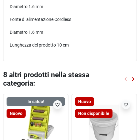
Diametro 1.6 mm
Fonte di alimentazione Cordless
Diametro 1.6 mm
Lunghezza del prodotto 10 cm
8 altri prodotti nella stessa
keyboard_arrow_left
keyboard_arrow_right
categoria:
Preced
Suc
In saldo!
Nuovo
favorite_border
favorite_border
Nuovo
Non disponibile