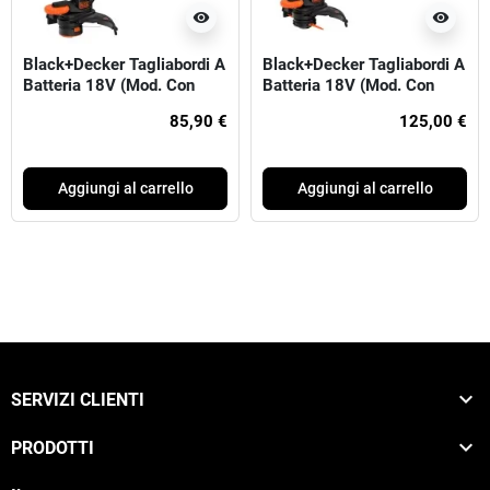
visibility
visibility
Black+Decker Tagliabordi A
Black+Decker Tagliabordi A
Batteria 18V (Mod. Con
Batteria 18V (Mod. Con
Rocchetto), CORPO
Lame In Resina), 1x18V 2.0
85,90 €
125,00 €
MACCHINA
Ah, Caricatore 400 mA
Aggiungi al carrello
Aggiungi al carrello

SERVIZI CLIENTI

PRODOTTI