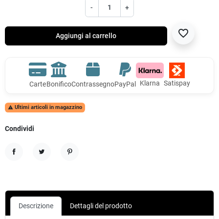
-
+
favorite_border
Aggiungi al carrello
Klarna
Satispay
Carte
Bonifico
Contrassegno
PayPal
Ultimi articoli in magazzino

Condividi
Condividi
Twitta
Pinterest
Descrizione
Dettagli del prodotto