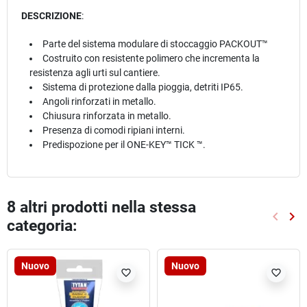
DESCRIZIONE
:
Parte del sistema modulare di stoccaggio PACKOUT™
Costruito con resistente polimero che incrementa la
resistenza agli urti sul cantiere.
Sistema di protezione dalla pioggia, detriti IP65.
Angoli rinforzati in metallo.
Chiusura rinforzata in metallo.
Presenza di comodi ripiani interni.
Predispozione per il ONE-KEY™ TICK ™.
8 altri prodotti nella stessa
keyboard_arrow_left
keyboard_arrow_right
categoria:
Preced
Suc
Nuovo
Nuovo
favorite_border
favorite_border