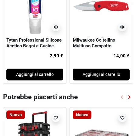
visibility
visibility
Tytan Professional Silicone
Milwaukee Coltellino
Acetico Bagni e Cucine
Multiuso Compatto
60ml Trasparente
Richiudibile Tascabile
2,90 €
14,00 €
Aggiungi al carrello
Aggiungi al carrello
Potrebbe piacerti anche
keyboard_arrow_left
keyboard_arrow_right
Preced
Suc
Nuovo
Nuovo
favorite_border
favorite_border