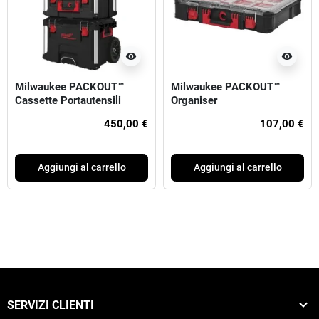
visibility
visibility
Milwaukee PACKOUT™
Milwaukee PACKOUT™
Cassette Portautensili
Organiser
Packout 3pcs Set
450,00 €
107,00 €
Aggiungi al carrello
Aggiungi al carrello

SERVIZI CLIENTI