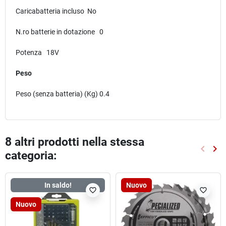
Caricabatteria incluso No
N.ro batterie in dotazione 0
Potenza 18V
Peso
Peso (senza batteria) (Kg) 0.4
8 altri prodotti nella stessa
keyboard_arrow_left
keyboard_arrow_right
categoria:
Preced
Suc
In saldo!
Nuovo
favorite_border
favorite_border
Nuovo