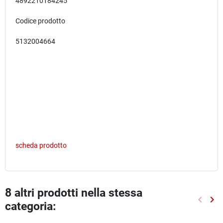
4892210184245
Codice prodotto
5132004664
scheda prodotto
8 altri prodotti nella stessa
keyboard_arrow_left
keyboard_arrow_right
categoria:
Preced
Suc