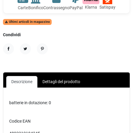
Klarna
Satispay
Carte
Bonifico
Contrassegno
PayPal
Ultimi articoli in magazzino

Condividi
Condividi
Twitta
Pinterest
Descrizione
Dettagli del prodotto
batterie in dotazione: 0
Codice EAN