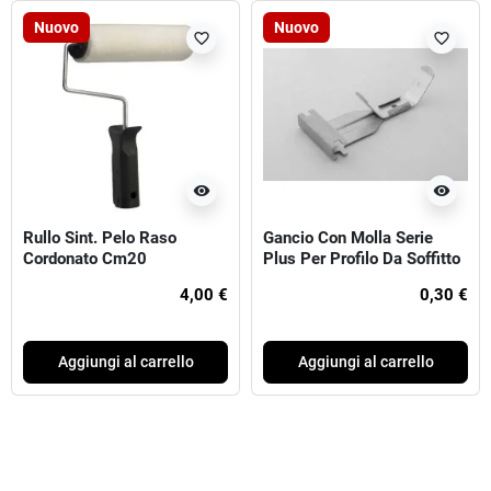
Nuovo
Nuovo
favorite_border
favorite_border
visibility
visibility
Rullo Sint. Pelo Raso
Gancio Con Molla Serie
Cordonato Cm20
Plus Per Profilo Da Soffitto
27/50mm
4,00 €
0,30 €
Aggiungi al carrello
Aggiungi al carrello