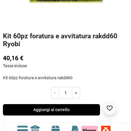
Kit 60pz foratura e avvitatura rakdd60
Ryobi
40,16 €
Tasse incluse
Kit 60pz foratura e avvitatura rakdd60
-
+
favorite_border
Aggiungi al carrello