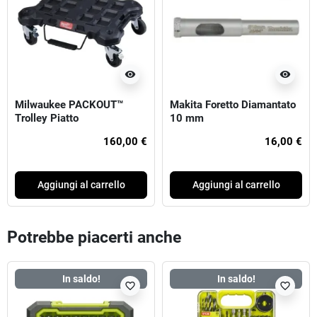
visibility
visibility
Milwaukee PACKOUT™
Makita Foretto Diamantato
Trolley Piatto
10 mm
160,00 €
16,00 €
Aggiungi al carrello
Aggiungi al carrello
Potrebbe piacerti anche
In saldo!
In saldo!
favorite_border
favorite_border