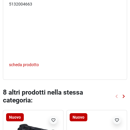
5132004663
scheda prodotto
8 altri prodotti nella stessa
keyboard_arrow_left
keyboard_arrow_right
categoria:
Preced
Suc
Nuovo
Nuovo
favorite_border
favorite_border