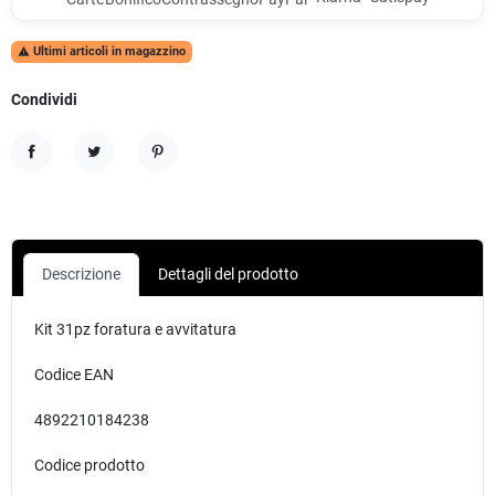
Ultimi articoli in magazzino

Condividi
Condividi
Twitta
Pinterest
Descrizione
Dettagli del prodotto
Kit 31pz foratura e avvitatura
Codice EAN
4892210184238
Codice prodotto