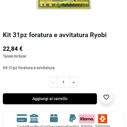
Kit 31pz foratura e avvitatura Ryobi
22,84 €
Tasse incluse
Kit 31pz foratura e avvitatura
-
+
favorite_border
Aggiungi al carrello
Klarna
Satispay
Carte
Bonifico
Contrassegno
PayPal