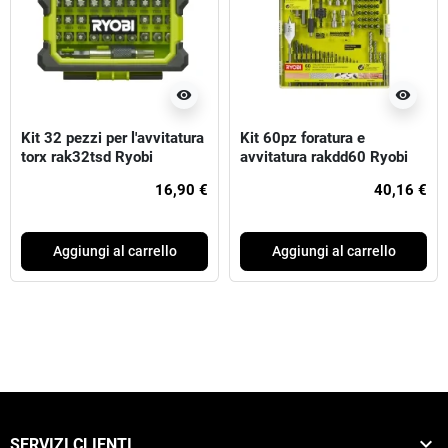
visibility
visibility
Kit 32 pezzi per l'avvitatura
Kit 60pz foratura e
torx rak32tsd Ryobi
avvitatura rakdd60 Ryobi
16,90 €
40,16 €
Aggiungi al carrello
Aggiungi al carrello

SERVIZI CLIENTI