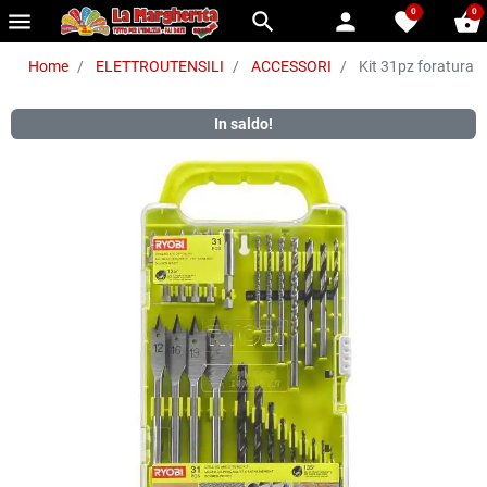
0
0
menu
search
person
favorite
shopping_basket
Home
ELETTROUTENSILI
ACCESSORI
Kit 31pz foratura e
In saldo!