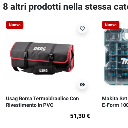
8 altri prodotti nella stessa ca
Nuovo
Nuovo
favorite_border
visibility
Usag Borsa Termoidraulico Con
Makita Set 
Rivestimento In PVC
E-Form 10
51,30 €