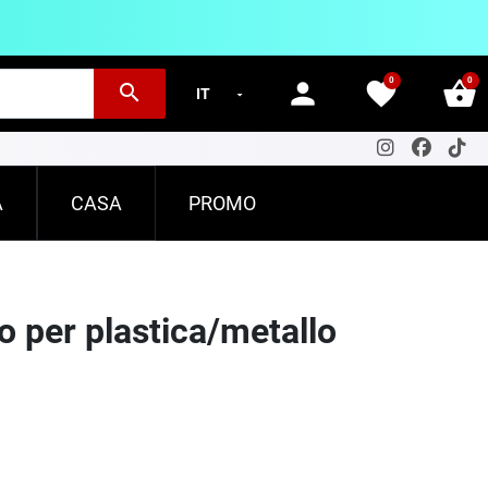
0
0
person
favorite
shopping_basket
search
A
CASA
PROMO
io per plastica/metallo