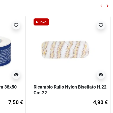
keyboard_arrow_left
keyboard_arrow_right
Preced
Su
Nuovo
favorite_border
favorite_border
visibility
visibility
ra 38x50
Ricambio Rullo Nylon Bisellato H.22
Cm.22
7,50 €
4,90 €