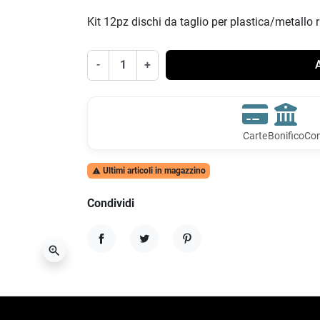
Kit 12pz dischi da taglio per plastica/metallo
-
+
A
Carte
Bonifico
Con
Ultimi articoli in magazzino

Condividi
zoom_in
Condividi
Twitta
Pinterest