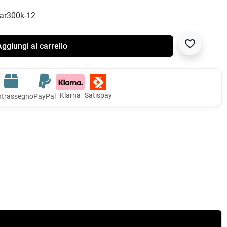
 rar300k-12
favorite_border
ggiungi al carrello
Klarna
Satispay
trassegno
PayPal