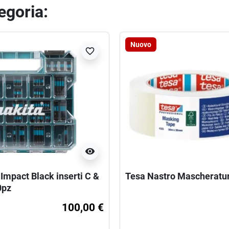
tegoria:
Nuovo
favorite_border
visibility
Impact Black inserti C &
Tesa Nastro Mascheratu
0pz
100,00 €