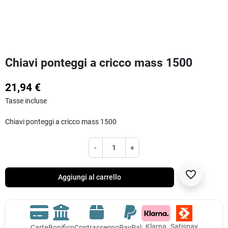
Chiavi ponteggi a cricco mass 1500
21,94 €
Tasse incluse
Chiavi ponteggi a cricco mass 1500
-
+
favorite_border
Aggiungi al carrello
Klarna
Satispay
Carte
Bonifico
Contrassegno
PayPal