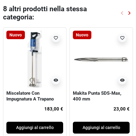
8 altri prodotti nella stessa
keyboard_arrow_left
keyboard_arrow_right
categoria:
Preced
Suc
Nuovo
Nuovo
favorite_border
favorite_border
visibility
visibility
Miscelatore Con
Makita Punta SDS-Max,
Impugnatura A Trapano
400 mm
183,00 €
23,00 €
Aggiungi al carrello
Aggiungi al carrello