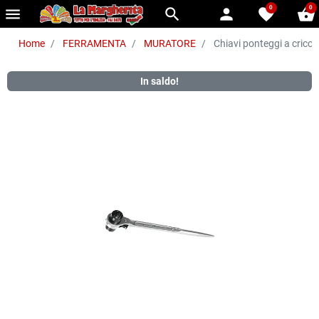
0
0
menu
search
person
favorite
shopping_basket
Home
FERRAMENTA
MURATORE
Chiavi ponteggi a cricc
In saldo!