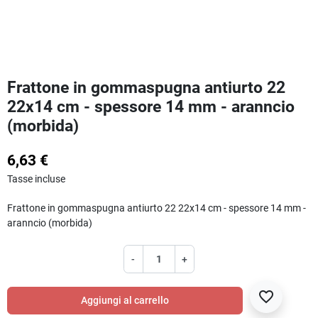
Frattone in gommaspugna antiurto 22
22x14 cm - spessore 14 mm - aranncio
(morbida)
6,63 €
Tasse incluse
Frattone in gommaspugna antiurto 22 22x14 cm - spessore 14 mm -
aranncio (morbida)
-
+
favorite_border
Aggiungi al carrello