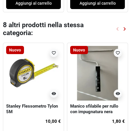
Aggiungi al carrello
Aggiungi al carrello
8 altri prodotti nella stessa
keyboard_arrow_left
keyboard_arrow_right
categoria:
Preced
Suc
Nuovo
Nuovo
favorite_border
favorite_border
visibility
visibility
Stanley Flessometro Tylon
Manico sfilabile per rullo
5M
con impugnatura nera
10,00 €
1,80 €