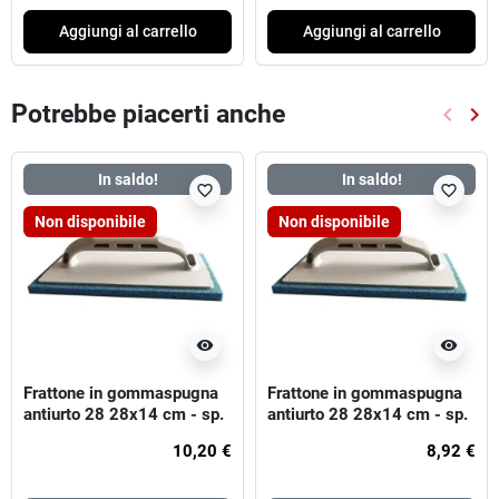
Aggiungi al carrello
Aggiungi al carrello
Potrebbe piacerti anche
keyboard_arrow_left
keyboard_arrow_right
Preced
Suc
In saldo!
In saldo!
favorite_border
favorite_border
Non disponibile
Non disponibile
visibility
visibility
Frattone in gommaspugna
Frattone in gommaspugna
antiurto 28 28x14 cm - sp.
antiurto 28 28x14 cm - sp.
20 mm - arancio (morbida)
14 mm - blu (dura)
10,20 €
8,92 €