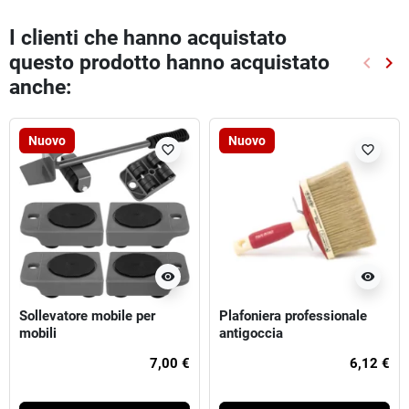
I clienti che hanno acquistato
questo prodotto hanno acquistato
keyboard_arrow_left
keyboard_arrow_right
Preced
Suc
anche:
Nuovo
Nuovo
favorite_border
favorite_border
visibility
visibility
Sollevatore mobile per
Plafoniera professionale
mobili
antigoccia
7,00 €
6,12 €