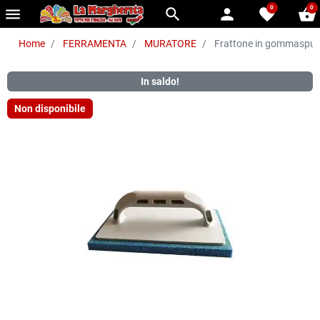
0
0
menu
search
person
favorite
shopping_basket
Home
FERRAMENTA
MURATORE
Frattone in gommaspugn
In saldo!
Non disponibile