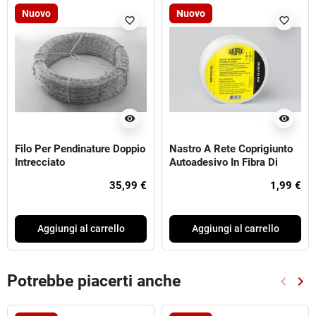
Nuovo
Nuovo
favorite_border
favorite_border
visibility
visibility
Filo Per Pendinature Doppio
Nastro A Rete Coprigiunto
Intrecciato
Autoadesivo In Fibra Di
Vetro Standard mm48x20m
35,99 €
1,99 €
Aggiungi al carrello
Aggiungi al carrello
Potrebbe piacerti anche
keyboard_arrow_left
keyboard_arrow_right
Preced
Suc