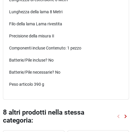
Lunghezza della lama
‎8 Metri
Filo della lama
‎Lama rivestita
Precisione della misura ‎II
Componenti incluse ‎Contenuto: 1 pezzo
Batterie/Pile incluse?
‎No
Batterie/Pile necessarie?
‎No
Peso articolo
‎390 g
8 altri prodotti nella stessa
keyboard_arrow_left
keyboard_arrow_right
categoria:
Preced
Suc