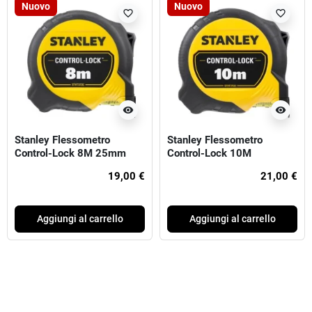
Nuovo
Nuovo
favorite_border
favorite_border
visibility
visibility
Stanley Flessometro
Stanley Flessometro
Control-Lock 8M 25mm
Control-Lock 10M
(larghezza 25mm)
19,00 €
21,00 €
Aggiungi al carrello
Aggiungi al carrello