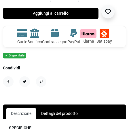
favorite_border
Aggiungi al carrello
Klarna
Satispay
Carte
Bonifico
Contrassegno
PayPal
Disponibile

Condividi
Condividi
Twitta
Pinterest
Descrizione
Dettagli del prodotto
SPECIFICHE: