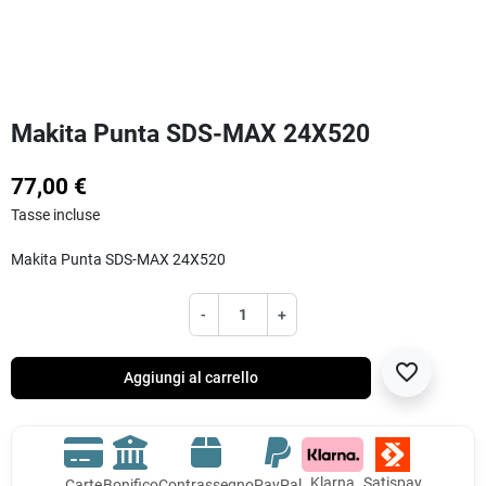
Makita Punta SDS-MAX 24X520
77,00 €
Tasse incluse
Makita Punta SDS-MAX 24X520
-
+
favorite_border
Aggiungi al carrello
Klarna
Satispay
Carte
Bonifico
Contrassegno
PayPal