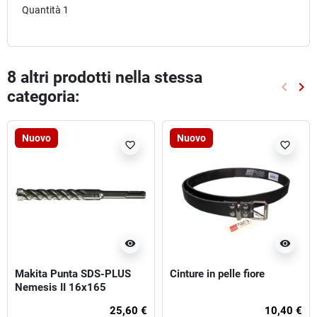
Quantità 1
8 altri prodotti nella stessa
keyboard_arrow_left
keyboard_arrow_right
categoria:
Preced
Suc
Nuovo
Nuovo
favorite_border
favorite_border
visibility
visibility
Makita Punta SDS-PLUS
Cinture in pelle fiore
Nemesis II 16x165
25,60 €
10,40 €