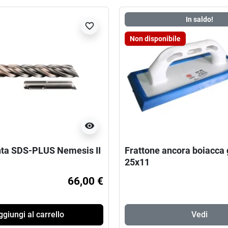
In saldo!
favorite_border
Non disponibile
visibility
ta SDS-PLUS Nemesis II
Frattone ancora boiacca
25x11
66,00 €
giungi al carrello
Vedi