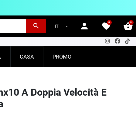
0
0
person
favorite
shopping_basket
search
A
CASA
PROMO
x10 A Doppia Velocità E
a