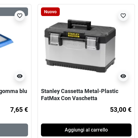
Nuovo
favorite_border
favorite_border
visibility
visibility
 gomma blu
Stanley Cassetta Metal-Plastic
FatMax Con Vaschetta
7,65 €
53,00 €
Aggiungi al carrello