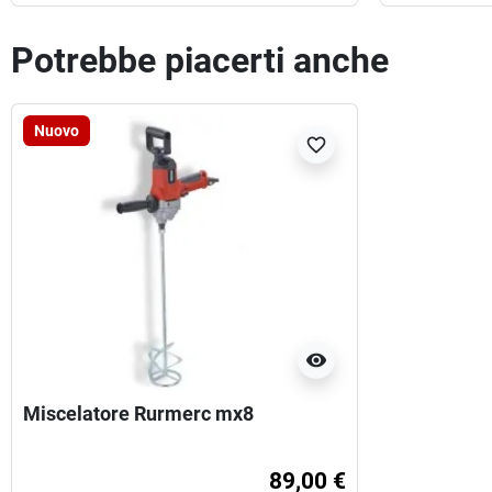
Potrebbe piacerti anche
Nuovo
favorite_border
visibility
Miscelatore Rurmerc mx8
89,00 €