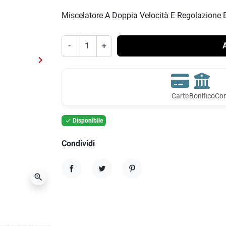
Miscelatore A Doppia Velocità E Regolazione E
-
+
A
keyboard_arrow_right
Successivo
Carte
Bonifico
Con
Disponibile

Condividi
zoom_in
Condividi
Twitta
Pinterest