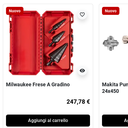
Nuovo
Nuovo
favorite_border
visibility
Milwaukee Frese A Gradino
Makita Pun
24x450
247,78 €
Aggiungi al carrello
Ag