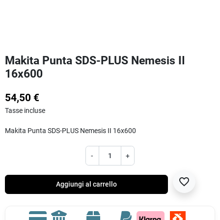
Makita Punta SDS-PLUS Nemesis II
16x600
54,50 €
Tasse incluse
Makita Punta SDS-PLUS Nemesis II 16x600
-
+
favorite_border
Aggiungi al carrello