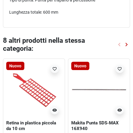
Tipo di punta: Punta per trapano a percussione
Lunghezza totale: 600 mm
8 altri prodotti nella stessa
keyboard_arrow_left
keyboard_arrow_right
categoria:
Preced
Suc
Nuovo
Nuovo
favorite_border
favorite_border
visibility
visibility
Retina in plastica piccola
Makita Punta SDS-MAX
da 10 cm
16X940