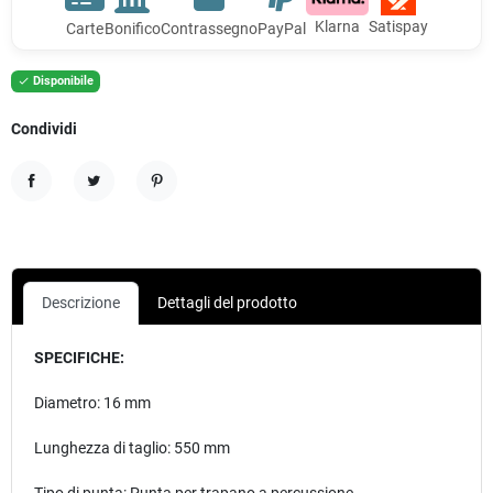
Klarna
Satispay
Carte
Bonifico
Contrassegno
PayPal
Disponibile

Condividi
Condividi
Twitta
Pinterest
Descrizione
Dettagli del prodotto
SPECIFICHE:
Diametro: 16 mm
Lunghezza di taglio: 550 mm