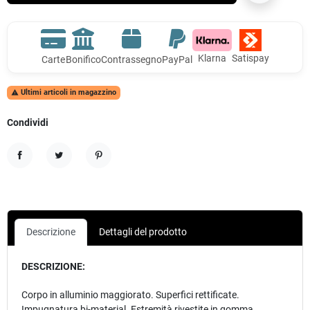
Klarna
Satispay
Carte
Bonifico
Contrassegno
PayPal
Ultimi articoli in magazzino

Condividi
Condividi
Twitta
Pinterest
Descrizione
Dettagli del prodotto
DESCRIZIONE:
Corpo in alluminio maggiorato. Superfici rettificate.
Impugnatura bi-material. Estremità rivestite in gomma.