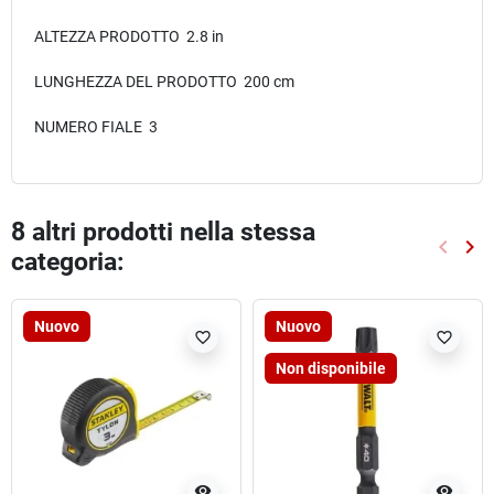
ALTEZZA PRODOTTO 2.8 in
LUNGHEZZA DEL PRODOTTO 200 cm
NUMERO FIALE 3
8 altri prodotti nella stessa
keyboard_arrow_left
keyboard_arrow_right
categoria:
Preced
Suc
Nuovo
Nuovo
favorite_border
favorite_border
Non disponibile
visibility
visibility