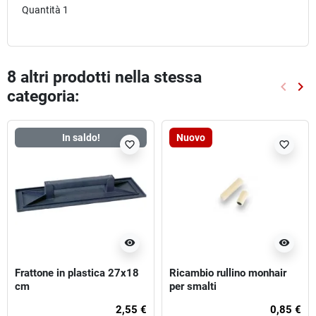
Quantità 1
8 altri prodotti nella stessa
keyboard_arrow_left
keyboard_arrow_right
categoria:
Preced
Suc
In saldo!
Nuovo
favorite_border
favorite_border
visibility
visibility
Frattone in plastica 27x18
Ricambio rullino monhair
cm
per smalti
2,55 €
0,85 €