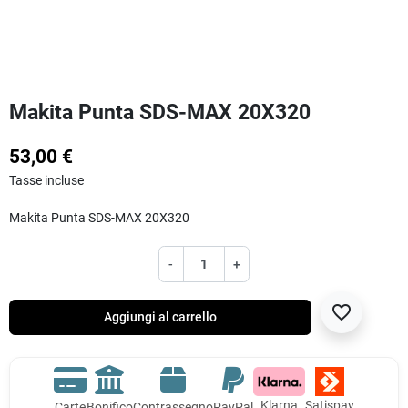
Makita Punta SDS-MAX 20X320
53,00 €
Tasse incluse
Makita Punta SDS-MAX 20X320
-
+
favorite_border
Aggiungi al carrello
Klarna
Satispay
Carte
Bonifico
Contrassegno
PayPal