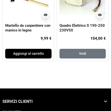
visibility
visibility
Martello da carpentiere con
Quadro Elettrico S 190-250
manico in legno
230V50
9,99 €
104,00 €
Aggiungi al carrello
Vedi

SERVIZI CLIENTI