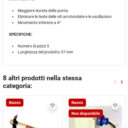
Maggiore durata della punta
Eliminare le teste delle viti arrotondate e le oscillazioni
Movimento inferiore a 4°
SPECIFICHE:
Numero di pezzi 5
Lunghezza del prodotto 57 mm
8 altri prodotti nella stessa
keyboard_arrow_left
keyboard_arrow_right
categoria:
Preced
Suc
Nuovo
Nuovo
favorite_border
favorite_border
Non disponibile