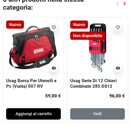
keyboard_arrow_left
keyboard_arrow_right
categoria:
Preced
Suc
Nuovo
Nuovo
favorite_border
favorite_border
Non disponibile
visibility
visibility
Usag Borsa Per Utensili e
Usag Serie Di 12 Chiavi
Pc (Vuota) 007 RV
Combinate 285 DS12
59,00 €
96,00 €
Aggiungi al carrello
Vedi