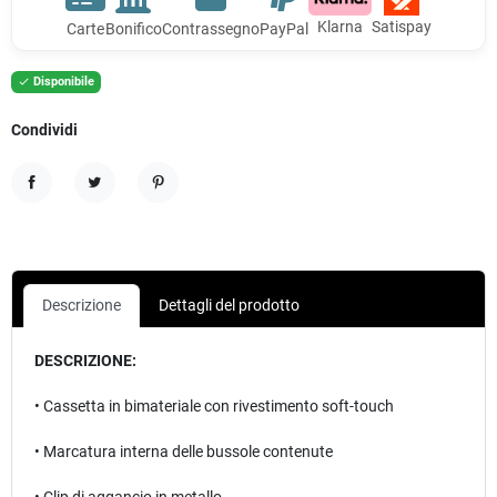
Klarna
Satispay
Carte
Bonifico
Contrassegno
PayPal
Disponibile

Condividi
Condividi
Twitta
Pinterest
Descrizione
Dettagli del prodotto
DESCRIZIONE:
• Cassetta in bimateriale con rivestimento soft-touch
• Marcatura interna delle bussole contenute