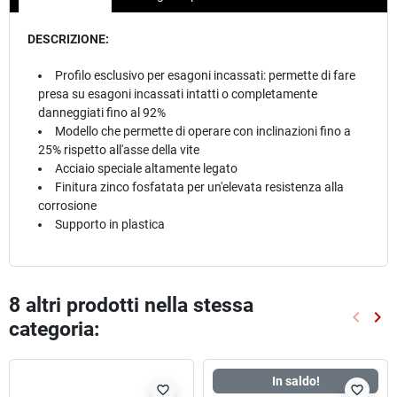
DESCRIZIONE:
Profilo esclusivo per esagoni incassati: permette di fare
presa su esagoni incassati intatti o completamente
danneggiati fino al 92%
Modello che permette di operare con inclinazioni fino a
25% rispetto all'asse della vite
Acciaio speciale altamente legato
Finitura zinco fosfatata per un'elevata resistenza alla
corrosione
Supporto in plastica
8 altri prodotti nella stessa
keyboard_arrow_left
keyboard_arrow_right
categoria:
Preced
Suc
In saldo!
favorite_border
favorite_border