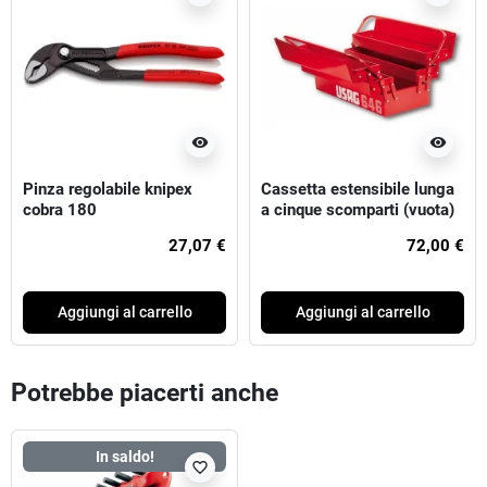
visibility
visibility
Pinza regolabile knipex
Cassetta estensibile lunga
cobra 180
a cinque scomparti (vuota)
usag
27,07 €
72,00 €
Aggiungi al carrello
Aggiungi al carrello
Potrebbe piacerti anche
In saldo!
favorite_border