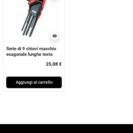
visibility
Serie di 9 chiavi maschio
esagonale lunghe testa
sferica usag
25,08 €
Aggiungi al carrello