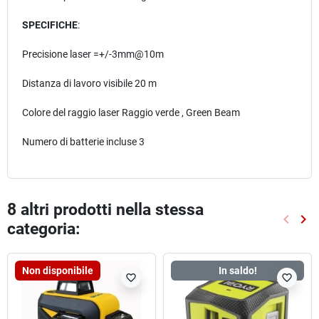
SPECIFICHE
:
Precisione laser =+/-3mm@10m
Distanza di lavoro visibile 20 m
Colore del raggio laser Raggio verde , Green Beam
Numero di batterie incluse 3
8 altri prodotti nella stessa
keyboard_arrow_left
keyboard_arrow_right
categoria:
Preced
Suc
Non disponibile
In saldo!
favorite_border
favorite_border