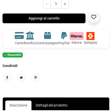
-
+
favorite_border
Aggiungi al carrello
Klarna
Satispay
Carte
Bonifico
Contrassegno
PayPal
Disponibile

Condividi
Condividi
Twitta
Pinterest
Descrizione
Dettagli del prodotto