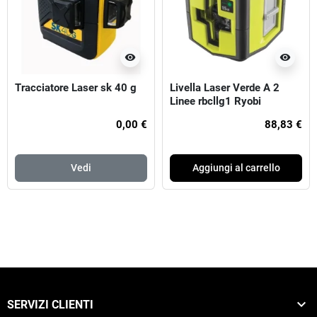
visibility
visibility
Tracciatore Laser sk 40 g
Livella Laser Verde A 2
Linee rbcllg1 Ryobi
0,00 €
88,83 €
Vedi
Aggiungi al carrello

SERVIZI CLIENTI