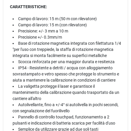
CARATTERISTICHE:
Campo di lavoro: 15 m (50 m con rilevatore)
Campo di lavoro: 15 m (con rilevatore)
Precisione: +/- 3 mm a 10 m
Precisione +/- 0.3mm/m
Base di rotazione magnetica integrata con filettatura 1/4
"per l'uso con treppiede, la staffa di rotazione magnetica
integrata si monta facilmente su superfici metalliche
Scocca rinforzata per una maggior durata e resitenza
IP54 - Resistente a detriti / acqua con alloggiamento
sovrastampato e vetro spesso che protegge lo strumento e
aiuta a mantenere la calibrazione in condizioni di cantiere
La valigetta protegge il laser e garantisce il
mantenimento della calibrazione quando trasportato da un
cantiere all'altro
Autolivellante, fino a +/-4° si autolivella in pochi secondi,
con segnalazione del fuorilivello
Pannello di controllo touchpad, funzionamento a 2
pulsanti e indicazione di batteria scarica per facilità d'uso
Semplice da utilizzare grazie ad due soli tasti