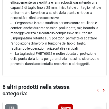
efficacemente su siepi fitte e rami robusti, garantendo una
capacità di taglio fino a 25 mm. Il risultato è un taglio netto e
uniforme che favorisce la salute della pianta e riduce la
necessità di rifiniture successive.
L'ergonomia è stata studiata per assicurare equilibrio e
comfort anche durante sessioni prolungate, migliorando la
maneggevolezza e il controllo complessivo dell'utensile.
L'impugnatura rotante su 5 posizioni permette di adattare
l'angolazione di lavoro in funzione del tipo di taglio,
facilitando le operazioni orizzontali e verticali.
La tagliasiepi FHET60G2 è inoltre dotata di protezione
della punta della lama per garantire la massima sicurezza e
prevenire danni accidentali a recinzioni o altri oggetti.
8 altri prodotti nella stessa
keyboard_arrow_left
keyboard_arrow_right
categoria:
Preced
Suc
-15%
Nuovo