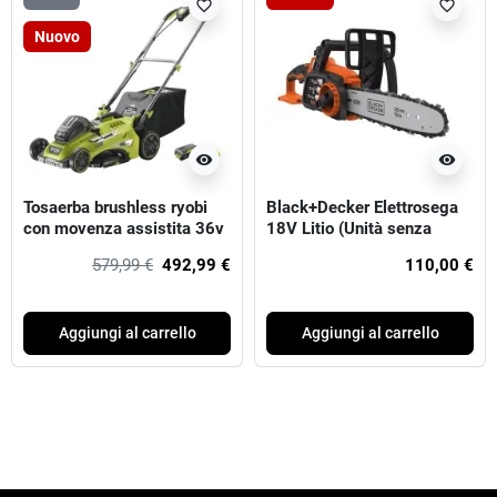
favorite_border
favorite_border
Nuovo
visibility
visibility
Tosaerba brushless ryobi
Black+Decker Elettrosega
con movenza assistita 36v
18V Litio (Unità senza
(1x 5.0ah)
batteria e caricabatterie)
579,99 €
492,99 €
110,00 €
Aggiungi al carrello
Aggiungi al carrello