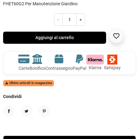
FHET60G2 Per Manutenzione Giardino
-
+
favorite_border
Aggiungi al carrello
Klarna
Satispay
Carte
Bonifico
Contrassegno
PayPal
Ultimi articoli in magazzino

Condividi
Condividi
Twitta
Pinterest