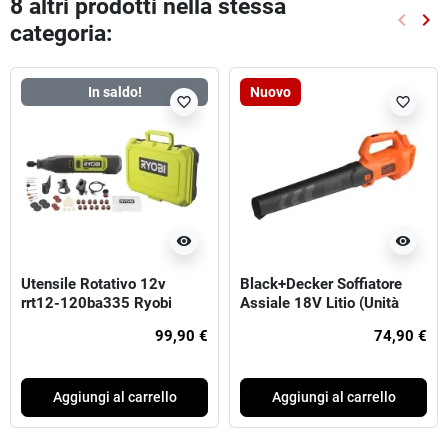
8 altri prodotti nella stessa
keyboard_arrow_left
keyboard_arrow_right
categoria:
Preced
Suc
In saldo!
Nuovo
favorite_border
favorite_border
visibility
visibility
Utensile Rotativo 12v
Black+Decker Soffiatore
rrt12-120ba335 Ryobi
Assiale 18V Litio (Unità
senza batteria e
99,90 €
74,90 €
caricabatterie)
Aggiungi al carrello
Aggiungi al carrello