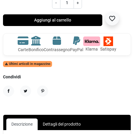
-
+
favorite_border
Aggiungi al carrello
Klarna
Satispay
Carte
Bonifico
Contrassegno
PayPal
Ultimi articoli in magazzino

Condividi
Condividi
Twitta
Pinterest
Descrizione
Dettagli del prodotto