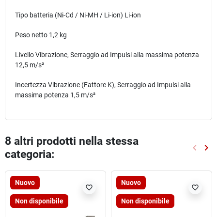
Tipo batteria (Ni-Cd / Ni-MH / Li-ion) Li-ion
Peso netto 1,2 kg
Livello Vibrazione, Serraggio ad Impulsi alla massima potenza
12,5 m/s²
Incertezza Vibrazione (Fattore K), Serraggio ad Impulsi alla
massima potenza 1,5 m/s²
8 altri prodotti nella stessa
keyboard_arrow_left
keyboard_arrow_right
categoria:
Preced
Suc
Nuovo
Nuovo
favorite_border
favorite_border
Non disponibile
Non disponibile