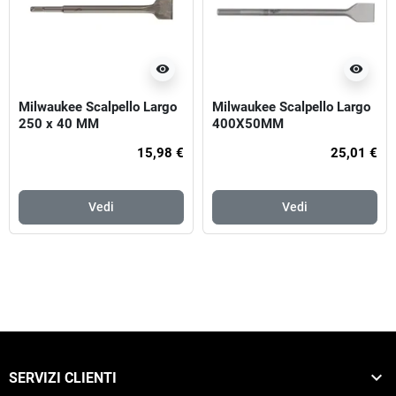
visibility
visibility
Milwaukee Scalpello Largo
Milwaukee Scalpello Largo
250 x 40 MM
400X50MM
15,98 €
25,01 €
Vedi
Vedi

SERVIZI CLIENTI