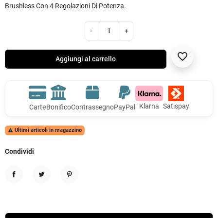
Brushless Con 4 Regolazioni Di Potenza.
-
+
favorite_border
Aggiungi al carrello
Klarna
Satispay
Carte
Bonifico
Contrassegno
PayPal
Ultimi articoli in magazzino

Condividi
Condividi
Twitta
Pinterest