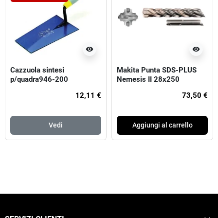
visibility
visibility
Cazzuola sintesi
Makita Punta SDS-PLUS
p/quadra946-200
Nemesis II 28x250
12,11 €
73,50 €
Vedi
Aggiungi al carrello