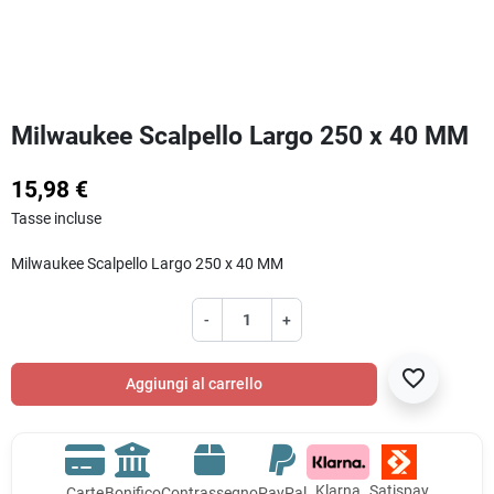
Milwaukee Scalpello Largo 250 x 40 MM
15,98 €
Tasse incluse
Milwaukee Scalpello Largo 250 x 40 MM
-
+
favorite_border
Aggiungi al carrello
Klarna
Satispay
Carte
Bonifico
Contrassegno
PayPal