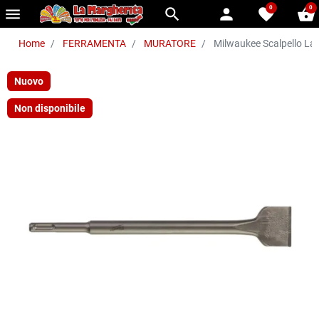
0
0
menu
search
person
favorite
shopping_basket
Home
FERRAMENTA
MURATORE
Milwaukee Scalpello La
Nuovo
Non disponibile