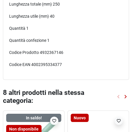
Lunghezza totale (mm) 250
Lunghezza utile (mm) 40
Quantità 1
Quantità confezione 1
Codice Prodotto 4932367146
Codice EAN 4002395334377
8 altri prodotti nella stessa
keyboard_arrow_left
keyboard_arrow_right
categoria:
Preced
Suc
In saldo!
Nuovo
favorite_border
favorite_border
Non disponibile