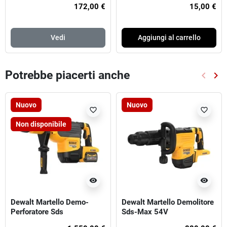
172,00 €
15,00 €
Vedi
Aggiungi al carrello
Potrebbe piacerti anche
keyboard_arrow_left
keyboard_arrow_right
Preced
Suc
Nuovo
Nuovo
favorite_border
favorite_border
Non disponibile
visibility
visibility
Dewalt Martello Demo-
Dewalt Martello Demolitore
Perforatore Sds
Sds-Max 54V