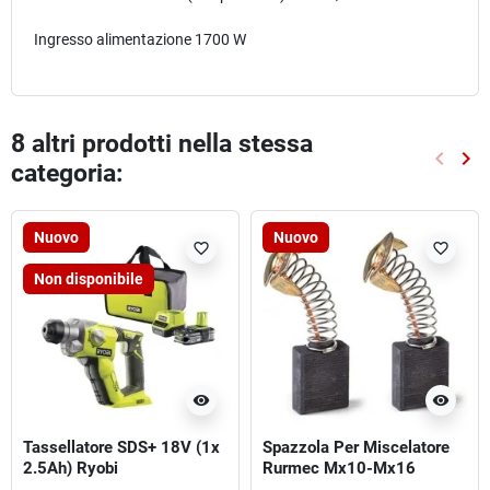
Ingresso alimentazione 1700 W
8 altri prodotti nella stessa
keyboard_arrow_left
keyboard_arrow_right
categoria:
Preced
Suc
Nuovo
Nuovo
favorite_border
favorite_border
Non disponibile
visibility
visibility
Tassellatore SDS+ 18V (1x
Spazzola Per Miscelatore
2.5Ah) Ryobi
Rurmec Mx10-Mx16