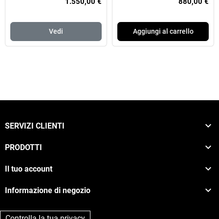
1.550,00 €
880,00 €
Vedi
Aggiungi al carrello

SERVIZI CLIENTI

PRODOTTI

Il tuo account

Informazione di negozio
Controlla la tua privacy