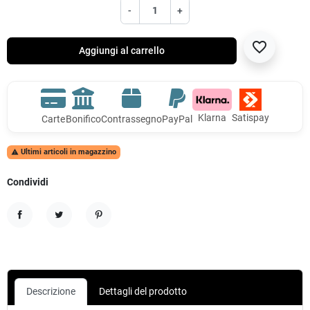
-
+
favorite_border
Aggiungi al carrello
Klarna
Satispay
Carte
Bonifico
Contrassegno
PayPal
Ultimi articoli in magazzino

Condividi
Condividi
Twitta
Pinterest
Descrizione
Dettagli del prodotto