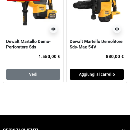
visibility
visibility
Dewalt Martello Demo-
Dewalt Martello Demolitore
Perforatore Sds
Sds-Max 54V
1.550,00 €
880,00 €
Vedi
Aggiungi al carrello