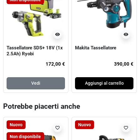
visibility
visibility
Tassellatore SDS+ 18V (1x
Makita Tassellatore
2.5Ah) Ryobi
172,00 €
390,00 €
Vedi
Aggiungi al carrello
Potrebbe piacerti anche
Nuovo
Nuovo
favorite_border
favorite_border
Non disponibile