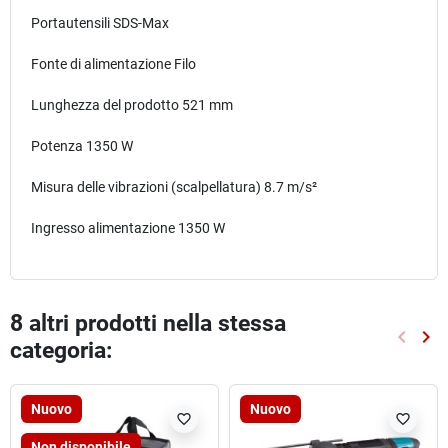
Portautensili SDS-Max
Fonte di alimentazione Filo
Lunghezza del prodotto 521 mm
Potenza 1350 W
Misura delle vibrazioni (scalpellatura) 8.7 m/s²
Ingresso alimentazione 1350 W
8 altri prodotti nella stessa
keyboard_arrow_left
keyboard_arrow_right
categoria:
Preced
Suc
Nuovo
Nuovo
favorite_border
favorite_border
Non disponibile