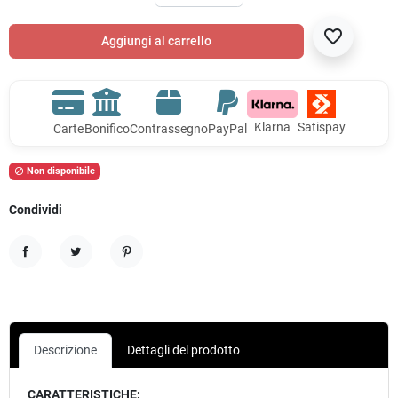
favorite_border
Aggiungi al carrello
Klarna
Satispay
Carte
Bonifico
Contrassegno
PayPal
Non disponibile

Condividi
Condividi
Twitta
Pinterest
Descrizione
Dettagli del prodotto
CARATTERISTICHE: