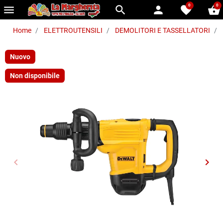
0
0
menu
search
person
favorite
shopping_basket
Home
ELETTROUTENSILI
DEMOLITORI E TASSELLATORI
Nuovo
Non disponibile
keyboard_arrow_left
keyboard_arrow_right
Precedente
Succ