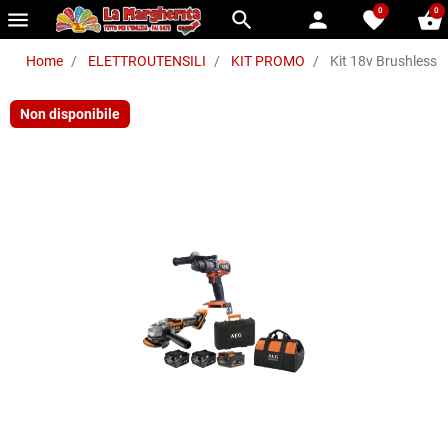
0
0
menu
search
person
favorite
shopping_basket
Home
ELETTROUTENSILI
KIT PROMO
Kit 18v Brushless 
Non disponibile