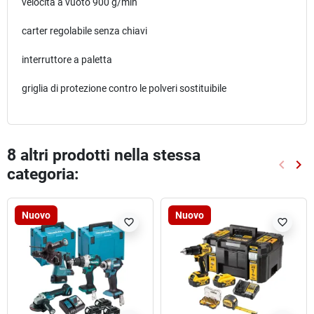
velocita a vuoto 900 g/min
carter regolabile senza chiavi
interruttore a paletta
griglia di protezione contro le polveri sostituibile
8 altri prodotti nella stessa
keyboard_arrow_left
keyboard_arrow_right
categoria:
Preced
Suc
Nuovo
Nuovo
favorite_border
favorite_border