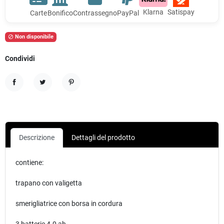
Klarna
Satispay
Carte
Bonifico
Contrassegno
PayPal
Non disponibile

Condividi
Condividi
Twitta
Pinterest
Descrizione
Dettagli del prodotto
contiene:
trapano con valigetta
smerigliatrice con borsa in cordura