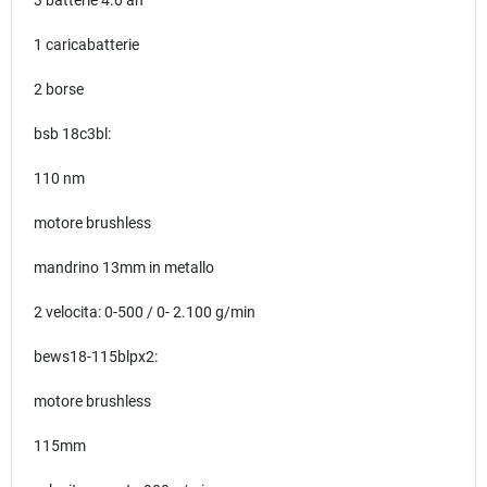
3 batterie 4.0 ah
1 caricabatterie
2 borse
bsb 18c3bl:
110 nm
motore brushless
mandrino 13mm in metallo
2 velocita: 0-500 / 0- 2.100 g/min
bews18-115blpx2:
motore brushless
115mm