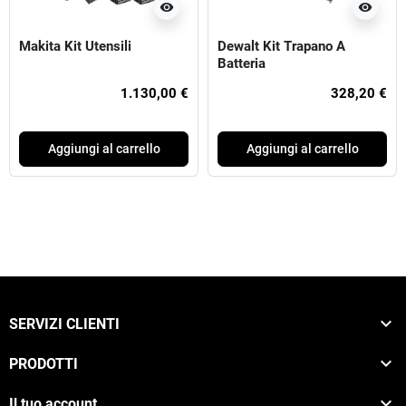
visibility
visibility
Makita Kit Utensili
Dewalt Kit Trapano A
Batteria
1.130,00 €
328,20 €
Aggiungi al carrello
Aggiungi al carrello

SERVIZI CLIENTI

PRODOTTI

Il tuo account