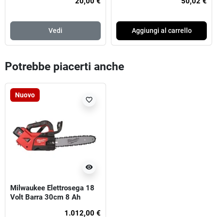
20,00 €
50,02 €
Vedi
Aggiungi al carrello
Potrebbe piacerti anche
Nuovo
favorite_border
visibility
Milwaukee Elettrosega 18
Volt Barra 30cm 8 Ah
1.012,00 €