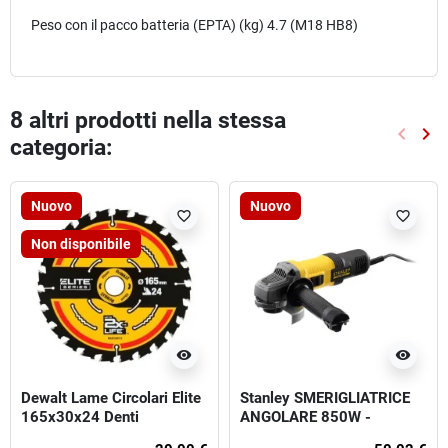
Peso con il pacco batteria (EPTA) (kg) 4.7 (M18 HB8)
8 altri prodotti nella stessa
keyboard_arrow_left
keyboard_arrow_right
categoria:
Preced
Suc
Nuovo
Nuovo
favorite_border
favorite_border
Non disponibile
visibility
visibility
Dewalt Lame Circolari Elite
Stanley SMERIGLIATRICE
165x30x24 Denti
ANGOLARE 850W -
115MM