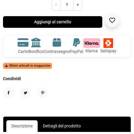
-
+
favorite_border
Aggiungi al carrello
Klarna
Satispay
Carte
Bonifico
Contrassegno
PayPal
Ultimi articoli in magazzino

Condividi
Condividi
Twitta
Pinterest
Descrizione
Dettagli del prodotto